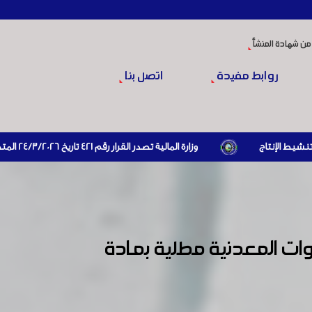
من شهادة المنشأ
روابط مفيدة
اتصل بنا
وزارة المالية تصدر القرار رقم 421 تاريخ 24/3/2026 المتضمن الزام المستوردين بإبراز براءة ذمة مالية سارية صادرة عن الهيئة العامة للضرائب والرسوم أو مديرياتها عند القيام بعمليات الاستيراد
تي نصت بأن يكون العبوات المعدنية مطلية بمادة