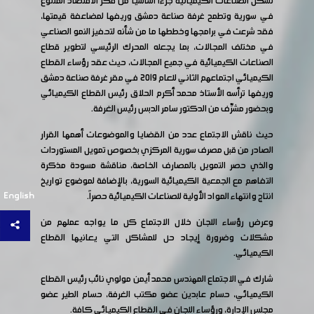
تشكل الصناعات الكيميائية جزءاً أساسياً من فكر الاقتصاد المتنوع
في سورية وتطمح غرفة صناعة دمشق وريفها لمضاعفة قيمتها،
فقد شرعت في برامجها وخططها ما من شأنه لتحفيز النمو الصناعي
في مختلف المجالات، بما يجعله المحرك الرئيسي لتطوير قطاع
الصناعات الكيميائية في جميع المجالات، حيث عقد رؤساء القطاع
الكيميائي اجتماعهم الثاني للعام 2019 في مقر غرفة صناعة دمشق
وريفها ترأسه الأستاذ محمد أكرم الحلاق رئيس القطاع الكيميائي
وبحضور مشرِّف من الدكتور سامر الدبس رئيس الغرفة.
حيث ناقش الاجتماع عدد من القضايا والموضوعات أهمها القرار
الصادر من قبل مصرف سورية المركزي بخصوص تمويل المستوردات
والذي حصر التمويل بالمصارف الخاصة، مناقشة مسودة مذكرة
التفاهم مع الجمعية الكيميائية السورية، بالإضافة لموضوع تواريخ
English
انتاج وانتهاء المواد الأولية للصناعات الكيميائية حصراً.
وعرض رؤساء اللجان خلال الاجتماع كل ما يواجه عملهم من
مشكلات وضرورة إيجاد حل للمشاكل التي يعانيها القطاع
الكيميائي.
شارك في الاجتماع المهندس محمد أيمن مولوي نائب رئيس القطاع
الكيميائي، حسام عابدين عضو مكتب الغرفة، حسام الطير عضو
مجلس الإدارة، ورؤساء اللجان في القطاع الكيميائي كافة.