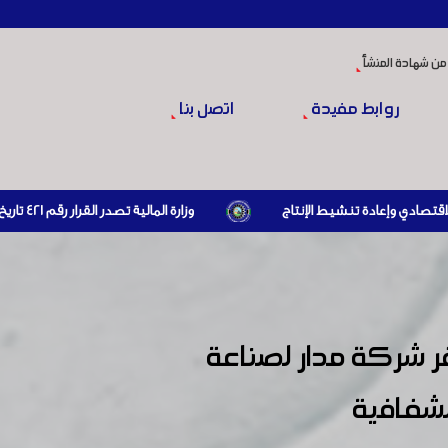
من شهادة المنشأ
روابط مفيدة
اتصل بنا
وزارة المالية تصدر القرار رقم 421 تاريخ 24/3/2026 المتضمن الزام المستوردين بإبراز براءة ذمة مالية سارية صادرة عن الهيئة العامة للضرائب والرسوم أو مديرياتها عند القيام بعمليات الاستيراد
 شركة مدار لصناعة
لشفافية