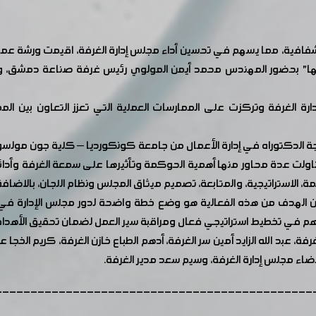
فافية، مما يسهم في تحسين أداء مجلس إدارة الغرفة، اقيمت ورشة ع
فها" بحضور المهندس محمد أيمن المولوي رئيس غرفة صناعة دمشق، و
غرفة وتركزت على الممارسات العملية التي تعزز التعاون بين المجلس و
 الدكتوراه في إدارة الأعمال من جامعة كونكورديا – كلية جون مولسو
اولت عدة محاور منها أهمية الحوكمة وتأثيرها على سمعة الغرفة وأدائ
، الاستراتيجية، والمتابعة، تصميم ميثاق المجلس ونظام اللجان، بالاضافة إ
أن الهدف من هذه الفعالية هو وضع خطة واضحة لدور مجلس الإدارة ف
يساهم في تخطيط استراتيجي فعال ومراقبة سير العمل لضمان تحقيق الأهدا
، عبد الله الزايد أمين سر الغرفة، أدهم الطباع خازن الغرفة، كريم الخج
ضاء مجلس إدارة الغرفة، وسيم سعد مدير الغرفة.
---------------------------------------------