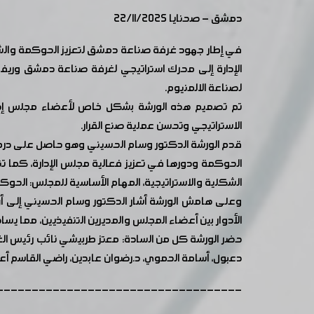
دمشق - صحنايا 22/11/2025
في إطار جهود غرفة صناعة دمشق لتعزيز الحوكمة والش
الإدارة إلى محرك استراتيجي لغرفة صناعة دمشق وري
لصناعة الالمنيوم.
تم تصميم هذه الورشة بشكل خاص لأعضاء مجلس إدارة ال
الاستراتيجي وتحسن عملية صنع القرار.
قدم الورشة الدكتور وسام الحسيني وهو حاصل على درجة
الحوكمة ودورها في تعزيز فعالية مجلس الإدارة، كما تن
الشكلية والاستراتيجية، المهام الأساسية للمجلس: الحوكمة
وعلى هامش الورشة أشار الدكتور وسام الحسيني إلى 
الأدوار بين أعضاء المجلس والمديرين التنفيذيين، مما 
حضر الورشة كل من السادة: معتز طربيشي نائب رئيس الغرفة
دعبول، أسامة الحموي، د.رضوان عابدين، راضي القاسم أع
-----------------------------------