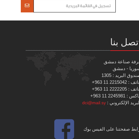
تصل بنا
رفة صناعة دمشق
وريا - دمشق
دوق البريد : 1305
 : 2215042 11 963+
 : 2222205 11 963+
س : 2245981 11 963+
بريد الإلكتروني :
dci@mail.sy
ابط صفحتنا على الفيس بوك