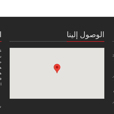
الوصول إلينا
ا
غ
س
صن
هاتف
هاتف
ر
فاك
ال
ر
ر