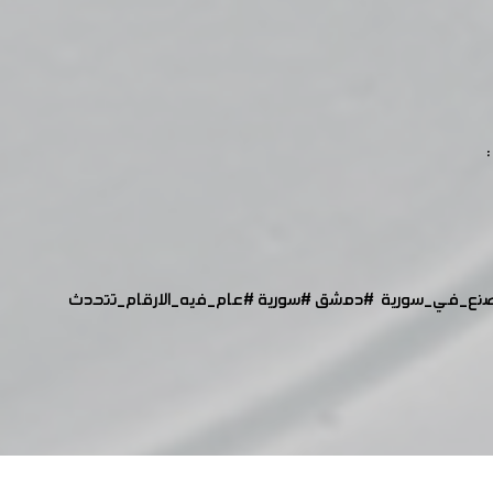
نع_في_سورية
#دمشق
#سورية
#عام_فيه_الارقام_تتحدث