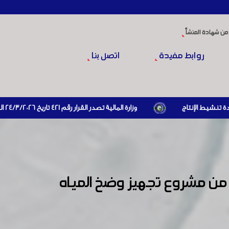
من شهادة المنشأ
روابط مفيدة
اتصل بنا
وزارة المالية تصدر القرار رقم 421 تاريخ 24/3/2026 المتضمن الزام المستوردين بإبراز براءة ذمة مالية سارية صادرة عن الهيئة العامة للضرائب والرسوم أو مديرياتها عند القيام بعمليات الاستيراد
 من مشروع تجهيز وضخ المياه