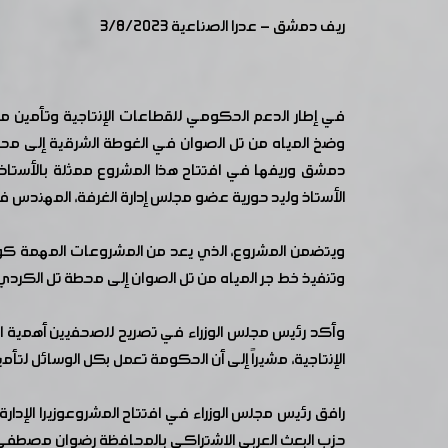
ريف دمشق - عدرا الصناعية 3/8/2023
في إطار الدعم الحكومي للقطاعات الإنتاجية وتأمين متط
دمشق وريفها في افتتاح هذا المشروع ممثلة بالأستاذ 
الأستاذ وليد حورية عضو مجلس إدارة الغرفة، المهندس ف
وتنفيذ خط جر المياه من تل الصوان إلى محطة تل الكردي، إ
وأكد رئيس مجلس الوزراء في تصريح للصحفيين أهمية ال
الإنتاجية، مشيراً إلى أن الحكومة تعمل بكل الوسائل لت
رافق رئيس مجلس الوزراء في افتتاح المشروعوزيرا الإد
حزب البعث العربي الاشتراكي بالمحافظة رضوان مصطفى