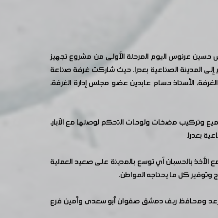
ندس حسين عرنوس اليوم المرحلة الأولى من مشروع تجهيز
 تل كردي بغزارة تصل إلى 12 ألف متر مكعب مياه يومياً ثم إلى المدينة الصناعية بعدرا. حيث شاركت غرفة صناعة
غرفة، الأستاذ حسام عابدين عضو مجلس إدارة الغرفة،
ه يؤمن المياه لكافة الصناعات، حفر وإكساء 16 بئراً، وتنفيذ خزانات التجميع وتركيب مضخات ولوحات التحكم لوصلها مع الآبار،
عية بعدرا.
الأخذ بالحسبان أي توسع بالمدينة على صعيد العملية
ج وتوفير كل ما يحتاجه المواطن.
تمام رعد ومحافظ ريف دمشق صفوان أبو سعدى وأمين فرع