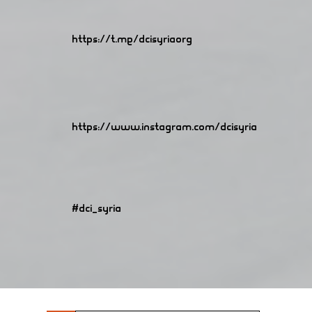
https://t.me/dcisyriaorg
https://www.instagram.com/dcisyria​
#dci_syria