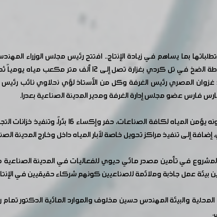
لباتها بما يساهم في زيادة الإنتاج.. افتتح رئيس مجلس الوزراء المه
وضخ المياه من تل الصوان في الغوطة الشرقية إلى محطة الضخ في
غزوان المصري رئيس الغرفة وكل من الأستاذ لؤي نحلاوي نائب رئيس ال
ارس فارس عضو مجلس إدارة الغرفة ومدير المدينة الصناعية بعدرا.
ويتضمن المشروع، الذي يعد من المشروعات المهمة كون
ضافة إلى تنفيذ مراكز تحويل خاصة لآبار المياه داخل وخارج المدينة الصنا
مشروع في تأمين مصدر مائي حيوي للفعاليات في المدينة الصناعية مع 
أمين بيئة عمل جاذبة وملائمة للصناعيين كونهم شركاء حقيقيين في الإنتا
ارة المحلية والبيئة المهندس حسين مخلوف والموارد المائية الدكتور 
.