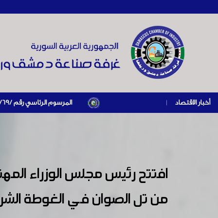
أخبار الاقتصاد
|
المرسوم الرئاسي رقم /69/ لعام 2026 .. دعم ضريبي للمنشآت المتضررة في إطار مسار التعافي الاقتصادي وإعادة تنشيط الإنتاج
افتتح رئيس مجلس الوزراء المه
من تل الصوان في الغوطة الش