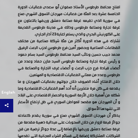
افتتح محافظ طرطوس الأستاذ صفوان أبو سعدى فعاليات الدورة
الخامسة عشرة بعد المئة من فعاليات مهرجان التسوق الشهري صنع
في سورية الذي تقيمه غرفة صناعة دمشق وريفها بالتعاون مع
غرفة تجارة وصناعة طرطوس وذلك في مدينة طرطوس القديمة
على الكورنيش البحري والذي يستمر لغاية 23 آذار الجاري.
تشارك في هذه الدورة أكثر من مئة شركة صناعية من مختلف
القطاعات الصناعية وبحضور أمين فرع طرطوس لحزب البعث الرفيق
محمد حبيب حسين ونائب السيد محافظ طرطوس السيد بسام حمود
و رئيس غرفة تجارة وصناعة طرطوس السيد مازن حماد وعدد من
أعضاء قيادة فرع حزب البعث و أعضاء غرف التجارة والصناعة في
طرطوس وعدد من ممثلي الفعاليات الاقتصادية و المهتمين.
خلال الافتتاح أشاد الضيوف خلال جولتهم بفعاليات المهرجان و ما
يقدمه في كل مرة معتبرين أنه أحد أهم الفعاليات الاقتصادية وما
English
شكله من أهمية خلال الأزمة السورية والحصار الاقتصادي على البلاد
و أن المهرجان هو مقصد للمواطن السوري في ظل ارتفاع الأسعار
التي تشهدها الأسواق.
يذكر أن مهرجان التسوق الشهري صنع في سورية يقدم كعادته
جوائز قيمة للزوار من خلال السحوبات على ميدالية ذهبية مقدمة من
غرفة صناعة دمشق وريفها بالإضافة إلى عدة جوائز ترضية من قبل
الشركات المشاركة إضافة إلى قسائم الشراء المجانية التي تقدمها