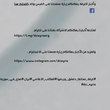
وأخبار الغرفة يمكنكم زيارة صفحتنا على الفيس بوك
بالضغط هنا
لمتابعة أخبارنا يمكنكم الاشتراك بقناتنا على تلغرام:
https://t.me/dcisyriaorg
وللمزيد من الأخبار يمكنكم زيارة منصتنا على الانستغرام :
https://www.instagram.com/dcisyria​
#غرفة_صناعة_دمشق_وريفها
#المكتب_الاعلامي
#ايران
#صنع_في_سورية
#dci_syria