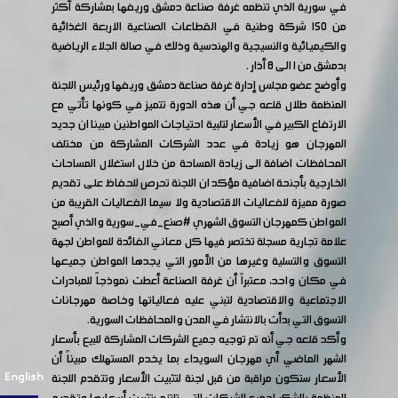
في سورية الذي تنظمه غرفة صناعة دمشق وريفها بمشاركة أكثر
من ١٥٠ شركة وطنية في القطاعات الصناعية الاربعة الغذائية
والكيميائية والنسيجية والهندسية وذلك في صالة الجلاء الرياضية
بدمشق من ١ الى ٨ أذار .
وأوضح عضو مجلس إدارة غرفة صناعة دمشق وريفها ورئيس اللجنة
المنظمة طلال قلعه جي أن هذه الدورة تتميز في كونها تأتي مع
الارتفاع الكبير في الأسعار لتلبية احتياجات المواطنين مبينا ان جديد
المهرجان هو زيادة في عدد الشركات المشاركة من مختلف
المحافظات اضافة الى زيادة المساحة من خلال استغلال المساحات
الخارجية بأجنحة اضافية مؤكد ان اللجنة تحرص للحفاظ على تقديم
صورة مميزة للفعاليات الاقتصادية ولا سيما الفعاليات القريبة من
المواطن كمهرجان التسوق الشهري
#صنع_في_سورية
والذي أصبح
علامة تجارية مسجلة تختصر فيها كل معاني الفائدة للمواطن لجهة
التسوق والتسلية وغيرها من الأمور التي يجدها المواطن جميعها
في مكان واحد، معتبراً أن غرفة الصناعة أعطت نموذجاً للمبادرات
الاجتماعية والاقتصادية لتبني عليه فعالياتها وخاصة مهرجانات
التسوق التي بدأت بالانتشار في المدن والمحافظات السورية.
وأكد قلعه جي أنه تم توجيه جميع الشركات المشاركة للبيع بأسعار
الشهر الماضي أي مهرجان السويداء بما يخدم المستهلك مبيناً أن
English
الأسعار ستكون مراقبة من قبل لجنة لتثبيت الأسعار وتتقدم اللجنة