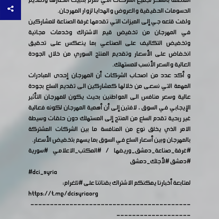
المنظمة بالشكر لجميع الشركات التي تلتزم بتثبيت أسعارها وتقديم
الحسومات الحقيقية والعروض والهدايا لزوار المهرجان.
ولفت قلعه جي إلى الميزات التي تقدمها غرفة الصناعة للمشاركين
في المهرجان من تخفيض قيم الاشتراك وخدمات مجانية
وتخفيض التكاليف على الصناعي بما ينعكس على تحقيق
انخفاض على الأسعار وتقديم المنتج السوري من خلال الجودة
العالية والسعر الأنسب للمستهلك.
و أكد عدد من اصحاب الشركات أن المهرجان إحدى المبادرات
المهمة التي نسعى من خلالها كمشاركين الى تقديم السلع بجودة
عالية وسعر منافس الى المواطنين بحيث يكون للمهرجان التأثير
الإيجابي في السوق ، لافتين إلى أن أهمية المهرجان لكونه فعالية
غير ربحية تقدم السلع من المنتج إلى المستهلك دون حلقات وسيطة
الامر الذي يخلق نوع من المنافسة ما بين الشركات المشتركة
بالمهرجان وبين أسعار السلع في السوق بما يسهم بتخفيض الأسعار.
#غرفة_صناعة_دمشق_وريفها
/
#المكتب_الاعلامي
#سورية
#دمشق
#لأجلك_دمشق
#dci_syria
لمتابعة أخبارنا يمكنكم الاشتراك بقناتنا على
#تلغرام
:
https://t.me/dcisyriaorg
-----------------------------------------
-------------------