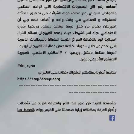
وأوضح الأستاذ طلال قلعه جي أن المهرجان مازال قادراً على تحقيق
أهدافه رغم كل الصعوبات الاقتصادية التي تواجه الصناعي
والمواطن السوري رغم ضعف قوته الشرائية في تحقيق الفائدة
للمستهلك و الصناعي في وقت واحد و أضاف قلعه جي أن
المهرجان يقوم من خلال غرفة صناعة دمشق وريفها بدوره
الاجتماعي تجاه اسر الشهداء حيث يقدم المهرجان قسائم الشراء
المجانية لهم بالاضافة للجوائز القيمة المتمثلة بالميداليات الذهبية
التي تقدم من خلال سحوبات خاصة ضمن فعاليات المهرجان لزواره.
#غرفة_صناعة_دمشق_وريفها
/
#المكتب_الاعلامي
#سورية
#دمشق
#لأجلك_دمشق
#dci_syria
لمتابعة أخبارنا يمكنكم الاشتراك بقناتنا على
#تلغرام
:
https://t.me/dcisyriaorg
-----------------------------------------
--------------------
لمشاهدة المزيد من صور هذا الخبر ولمعرفة المزيد عن نشاطات
وأخبار الغرفة يمكنكم زيارة صفحتنا على الفيس بوك
بالضغط هنا