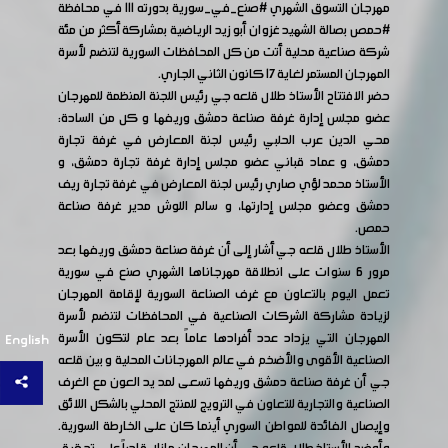
مهرجان التسوق الشهري
#صنع_في_سورية
بدورته 111 في محافظة
#حمص
بصالة الشهيد غزوان أبو زيد الرياضية بمشاركة أكثر من مئة
شركة صناعية محلية أتت من كل المحافظات السورية لتنضم لأسرة
المهرجان المستمر لغاية 17 كانون الثاني الجاري.
حضر الافتتاح الأستاذ طلال قلعه جي رئيس اللجنة المنظمة للمهرجان
عضو مجلس إدارة غرفة صناعة دمشق وريفها و كل من السادة:
محي الدين عرب الحلبي رئيس لجنة المعارض في غرفة تجارة
دمشق، و عماد قباني عضو مجلس إدارة غرفة تجارة دمشق، و
الأستاذ محمد لؤي صاري رئيس لجنة المعارض في غرفة تجارة ريف
دمشق وعضو مجلس إدارتها، و سالم اللوش مدير غرفة صناعة
حمص.
الأستاذ طلال قلعه جي أشار إلى أن غرفة صناعة دمشق وريفها بعد
مرور 6 سنوات على انطلاقة مهرجاناها الشهري صنع في سورية
تعمل اليوم بالتعاون مع غرف الصناعة السورية لإقامة المهرجان
لزيادة مشاركة الشركات الصناعية في المحافظات لتنضم لأسرة
المهرجان التي يزداد عدد أفرادها عاماً بعد عام لتكون الأسرة
English
الصناعية الأقوى والأضخم في عالم المهرجانات المحلية و بين قلعه
جي أن غرفة صناعة دمشق وريفها تسعى لمد يد العون مع الغرف
الصناعية والتجارية للتعاون في الترويج للمنتج المحلي بالشكل اللائق
وإيصال الفائدة للمواطن السوري أينما كان على الخارطة السورية.