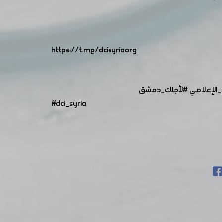
https://t.me/dcisyriaorg
الإعلامي
#لأجلك_دمشق
#dci_syria