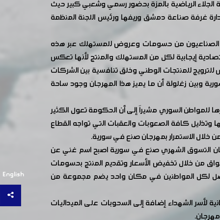
 في دمشق بصالة الجلاء الرياضية بالمزة بحضور رسمي وشعبي كبير حيث
دارة غرفة صناعة دمشق وريفها ورئيس اللجنة المنظمة
أبدى الضيوف تقديرهم لما يقدمه الصناعيون من حسومات وعروض للمستهلك عبر هذه
قتصادية إيجابية لكل من المستهلك والمنتج لأنها تعكس
 للترويج للمنتجات الوطني وخلق تنافسية بين الشركات
ورية وبين زغلولة أن ما يميز هذا المهرجان وجود ساحة
ها للمواطن السوري مشيراَ إلى أن الحكومة تعول الكثير
ا وتذليل كافة الصعوبات والعقبات التي تواجه القطاع
ن خلال الاستمرار بمهرجان صنع في سورية.
رجان التسوق الشهري صنع في سورية اصبح اسم غني عن
لأسواق من خلال تخفيض الأسعار وتقديم المنتج بحسومات
English
 تأثيرا ويصل لكل المواطنين في مكان واحد يضم مجموعة من
وم يقدم في كل دورة قسائم شراء مجانية لأسر الشهداء إضافة إلى السحوبات على الميداليات
مهرجان.