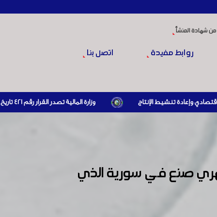
من شهادة المنشأ
روابط مفيدة
اتصل بنا
وزارة المالية تصدر القرار رقم 421 تاريخ 24/3/2026 المتضمن الزام المستوردين بإبراز براءة ذمة مالية سارية صادرة عن الهيئة العامة للضرائب والرسوم أو مديرياتها عند القيام بعمليات الاستيراد
من مهرجان التسوق الشهري صنع في سورية الذي