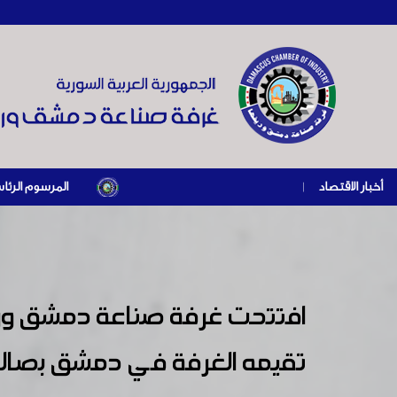
أخبار الاقتصاد
|
المرسوم الرئاسي رقم /69/ لعام 2026 .. دعم ضريبي للمنشآت المتضررة في إطار مسار التعافي الاقتصادي وإعادة تنشيط الإنتاج
تقيمه الغرفة في دمشق بصالة ال