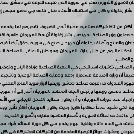
 صناعة دمشق وريفها الدورة 119 من مهرجان التسوق الشهري صنع في سورية الذي تقيمه الغرفة
 بشار زغلولة و كان في استقباله الأستاذ طلال قلعه جي عضو مجلس إ
وخلال جولة على الشركات المشاركة والتي بلغ عددها أكثر من 130 شركة صناعية محلية 
أكد معاون وزير الصناعة المهندس بشار زغلولة أن هذا المهرجان ظاهرة ا
مواطن والمنتج و أضاف زغلولة أن مهرجان صنع في سورية يحقق أيضاً فرص
احظناه اليوم من خلال زيارتنا للمهرجان وهو دليل التعافي للصناعة الس
ج الوطني.
ص الصناعي كشريك استراتيجي في التنمية الصناعية وزيادة الإنتاج وتوفير
يفاً أن وزارة الصناعة مستمرة بدعم وحماية الصناعة الوطنية وتشجيعه
ود المبذولة من غرفة صناعة دمشق وريفها لإبراز هوية المنتج المحلي م
ناعة دمشق وريفها ورئيس اللجنة المنظمة للمهرجان أشار إلى أن مه
 ازدياد عدد دورات المهرجان و أن يكون فعالية للتدخل الايجابي في ا
المناطق السورية التي تشهد عدداً سكانياً كبيرا بحيث يكون المهرجان أكثر
ا تحتاجه العائلة السورية بالأسعار المناسبة مقارنة بالأسواق التجارية.
ونوه قلعه جي إلى أن مهرجان صنع في سورية منذ انطلاقته في العام 2015 ولغاية الي
المهرجان وعشرات جوائز الترضية المقدمة من الشركات المشاركة في كل 