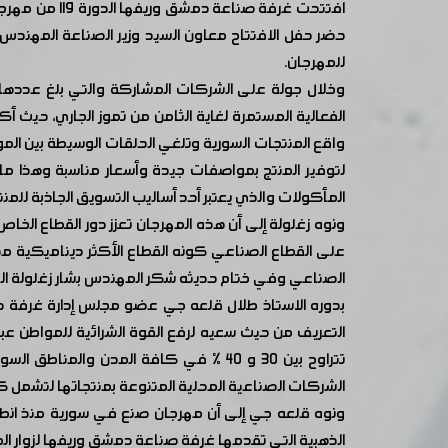
افتتحت غرفة
حضر حفل الافتتاح معاون السيد وزير الصناعة المهندس
للمهرجان.
الفعالية المستمرة لغاية الثامن من تموز الجاري، حيث 
واقع المنتجات السورية وتلغي الحلقات الوسيطة بين ال
لتوفير المنتج بمواصفات جيدة وأسعار مناسبة وهذا ما ل
المأكولات والذي يعتبر أحد أساليب التسويق الجاذبة للمنت
ونوه زغلولة إلى أن هذه المهرجان تعزز دور القطاع الخا
على القطاع الصناعي كونه القطاع الأكثر ديناميكية مض
الصناعي وفي ختام حديثه شكر المهندس بشار زغلولة الجه
بدوره الاستاذ طلال قلعه جي عضو مجلس إدارة غرفة ص
التعريف من حيث سعيه لرفع القوة الشرائية للمواطن عبر
تتراوح بين ٣٠ و ٤٠ ٪ في كافة المدن و
الشركات الصناعية المحلية المتنوعة بمنتجاتها لتشمل كل م
الذهبية التي تقدمها غرفة صناعة دمشق وريفها لزوار 