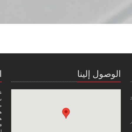
الوصول إلينا
ا
غ
س
صن
هاتف
هاتف
ر
فاك
ال