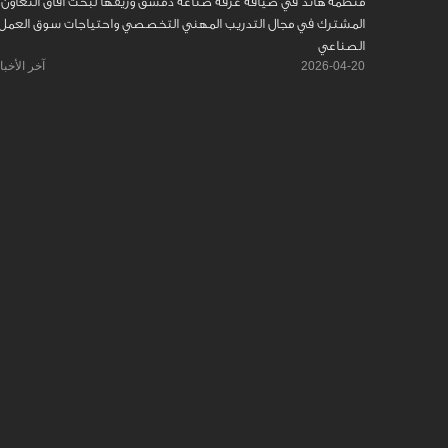
منظمة هاند في ضيافة غرفة صناعة دمشق وريفها لبحث آفاق التعاون
المشترك في مجال التدريب المهني التخصصي واحتياجات سوق العمل
الصناعي
2026-04-20
آخر الأخبا