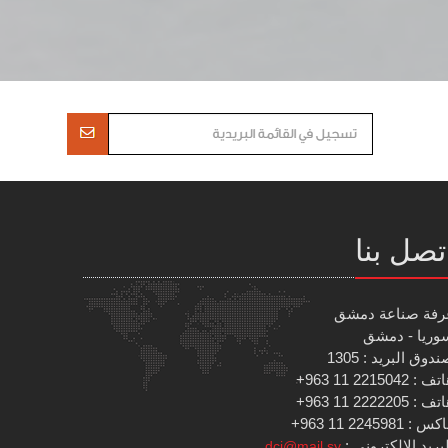
تصل بنا
رفة صناعة دمشق
وريا - دمشق
دوق البريد : 1305
 : 2215042 11 963+
 : 2222205 11 963+
س : 2245981 11 963+
بريد الإلكتروني :
dci@mail.sy