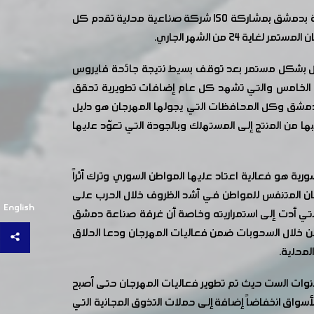
افتتحت غرفة صناعة دمشق وريفها الدورة الخامسة بعد المئة من مهرجان التسوق الشهري صنع في سورية بصالة الجلاء الرياضية بدمشق بمشاركة 150 شركة صناعية محلية تقدم كل
 من الشهر الجاري.
مل بشكل مستمر بعد توقف بسيط نتيجة جائحة فايروس
أت قصيرة وامتدت لتتجاوز العام الخامس والتي تشهد كل عام إضافات تطويرية تحقق
 دمشق وكل المحافظات التي يجولها المهرجان هو دليل
ا من المنتج إلى المستهلك وبالجودة التي تعوّد عليها
 هو فعالية اعتاد عليها المواطن السوري وترك أثراً
كان المتنفس للمواطن في أشد الظروف خلال الحرب على
English
لتي أدت إلى استمراريته وخاصة أن غرفة صناعة دمشق
 من خلال السحوبات ضمن فعاليات المهرجان ودعا الحلاق
لسنوات الست حيث تم تطوير فعاليات المهرجان حتى أصبح
سواق انخفاضاً إضافة إلى حملات التذوق المجانية التي