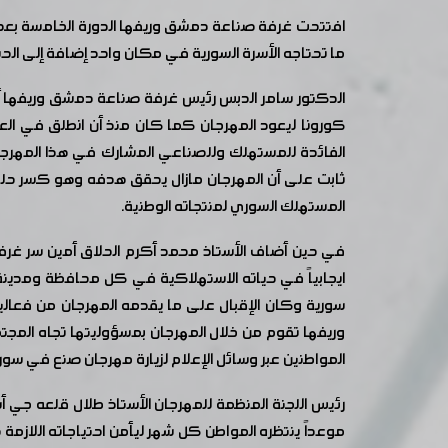
ما تحتاجه الأسرة السورية في مكان واحد إضافة إلى الحسومات ال
الدكتور سامر الدبس رئيس غرفة صناعة دمشق وريفها 
الفائدة للمستهلك وللصناعي المشارك في هذا المهرجان
ثابت على أن المهرجان مازال يحقق هدفه وهو كسر حلقات 
المستهلك السوري لمنتجاته الوطنية.
في حين أضاف الأستاذ محمد أكرم الحلاق أمين سر غرفة
ايجابياً في حياته الاستهلاكية في كل محافظة ومدينة
سورية وكان الإقبال على ما يقدمه المهرجان من فعال
وريفها تقوم من خلال المهرجان بمسؤوليتها تجاه المجتم
المواطنين عبر وسائل الإعلام لزيارة مهرجان صنع في سورية بدورته 105 للاستفادة مما يقدمه في ظل الغلاء الذي تشه
رئيس اللجنة المنظمة للمهرجان الأستاذ طلال قلعه جي أ
موعداً ينتظره المواطن كل شهر ليأمن احتياجاته اللازم