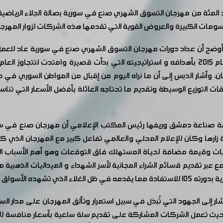
كبيرة والعروض القوية التي تقدمها هذه الشركات لزوار المهرجان المستمر لغاية 24
أوضح أن عداد دورات مهرجان التسوق الشهري صنع في سورية عاد للع
كورونا ليعود المهرجان كما كان منذ أن انطلق في العام 2015 بأهدافه و استراتيجيته التي بد
، وأشار الدبس إلى أن ما نراه اليوم من إقبال من المواطن السوري في
التوزيع الوسيطة وتقديم ما تحتاجه العائلة بأفضل الأسعار التي تناسبه
 صناعة دمشق وريفها رئيس المكتب الإعلامي أن مهرجان صنع في سورية
 زارها وكان للإعلام المحلي والعالمي تفاعل كبير مع المهرجان الذي 
يات وقيمة مضافة لحياة المستهلك فاق التوقعات وهو أهم الأسباب ا
ع عبر تقديم قسائم الشراء المجانية لأسر الشهداء و الميداليات الذهبية
ده الأسواق المحلية.
شار إلى الجهود التي تُبذل في سبيل استمرار وتألق المهرجان على مدار ا
ة حيث تعمل الشركات المشاركة على تقديم سلة سلعية بأسعار منافسة للأ