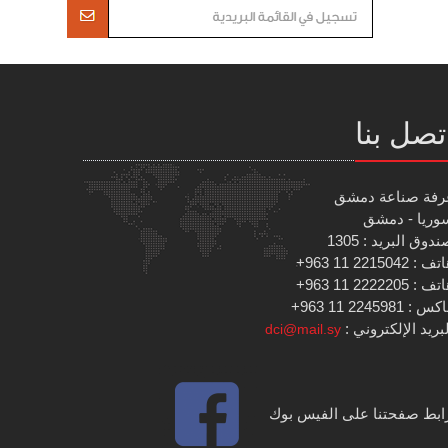
تصل بنا
رفة صناعة دمشق
وريا - دمشق
دوق البريد : 1305
 : 2215042 11 963+
 : 2222205 11 963+
س : 2245981 11 963+
بريد الإلكتروني :
dci@mail.sy
ابط صفحتنا على الفيس بوك