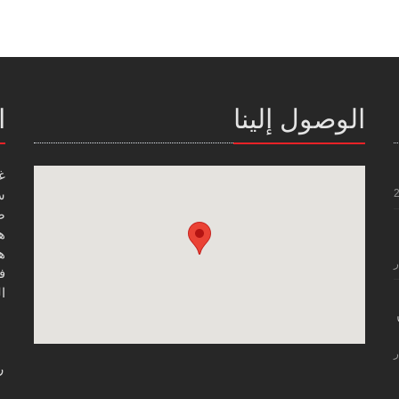
الوصول إلينا
ا
غ
س
صن
هاتف
هاتف
ر
فاك
ال
ر
ر