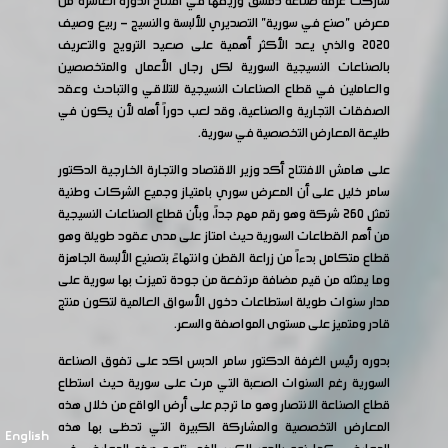
شاركت غرفة صناعة دمشق وريفها في افتتاح الدورة العاشرة من
معرض "صنع في سورية" التصديري للألبسة والنسيج - ربيع وصيف
٢٠٢٠ والذي يعد الأكثر أهمية على صعيد الترويج والتعريف
بالصناعات النسيجية السورية لكل رجال الأعمال والمتخصصين
والعاملين في قطاع الصناعات النسيجية للتلاقي والتباحث وعقد
الصفقات التجارية والصناعية، وقد لعب دوراً أهله لأن يكون في
طليعة المعارض التخصصية في سورية.
على هامش الافتتاح أكد وزير الاقتصاد والتجارة الخارجية الدكتور
سامر خليل على أن المعرض سوري بامتياز وجميع الشركات وطنية
تمثل 260 شركة وهو رقم مهم جداً، وبأن قطاع الصناعات النسيجية
من أهم القطاعات السورية حيث امتاز على مدى عقود طويلة وهو
قطاع متكامل بدءاً من زراعة القطن وانتهاءً بتصنيع الألبسة الجاهزة
وما يمثله من قيم مضافة مرتفعة من جودة تميزت بها سورية على
مدار سنوات طويلة استطاعات دخول الأسواق العالمية لتكون منتج
قادر ومتميز على مستوى المواصفة والسعر.
بدوره رئيس الغرفة الدكتور سامر الدبس اكد على تفوق الصناعة
السورية رغم السنوات الصعبة التي مرت على سورية حيث استطاع
قطاع الصناعة الانتصار وهو ما ترجم على أرض الواقع من خلال هذه
المعارض التخصصية والمشاركة الكبيرة التي تحظى بها هذه
English