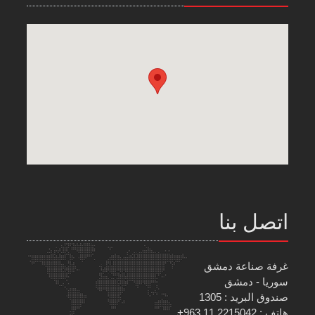
اتصل بنا
غرفة صناعة دمشق
سوريا - دمشق
صندوق البريد : 1305
هاتف : 2215042 11 963+