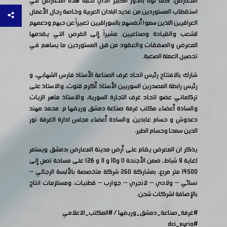
المعارض، كما نوه بالدور الكبير الذي تلعبه هذه المعارض في
استقطاب المستوردين من عديد البلدان العربية وخاصة رجال الأعمال
العراقيين اللذين سموا أنفسهم بالسوراقيين تعبيراً عن حبهم ودعمهم
للشعب والقيادة وصناعيين. مشيراً إلى الفرص التي يقدمها
المعرض والصفقات والعقود من قبل المستوردين ما يساهم في
تحصيل العملة الصعبة.
شارك بالافتتاح رئيس اتحاد غرف الصناعة الأستاذ فارس الشهابي، و
رئيس رابطة المصدرين السوريين الأستاذ أكرم قتوت، والاستاذ على
تركماني عضو اتحاد غرف التجارة السورية، والاستاذ ماهر الزيات
والسادة أعضاء مكتب غرفة صناعة دمشق وريفها م. محمد مهند
دعدوش و حسام عابدين، والسادة أعضاء مجلس ادارة الغرفة نور
الدين سمحا وحسام الطير.
يذكر ان المعرض يقام على أرض مدينة المعارض بدمشق ويستمر
لغاية 9 شباط، ضمن الأجنحة (1 و10 و 11 و 26) على مساحة تصل إلى
14500 متر مربع، بمشاركة ٢٦٠ شركة متخصصة بالألبسة الرجالي –
نسائي – ولادي – لانجري – جوارب – قطنيات، ومستلزمات انتاج
بالإضافة لشركات شحن.
#غرفة_صناعة_دمشق_وريفها
/
#المكتب_الاعلامي
#dci_syria