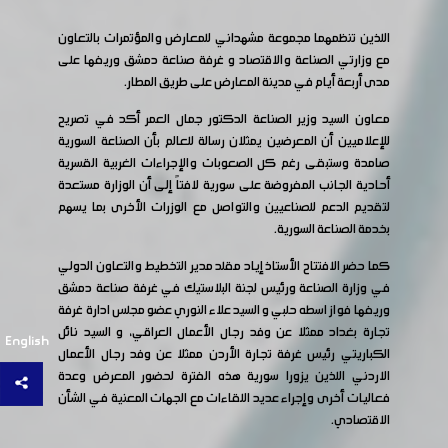
اللذين تنظمهما مجموعة مشهداني للمعارض والمؤتمرات بالتعاون
مع وزارتي الصناعة والاقتصاد و غرفة صناعة دمشق وريفها على
مدى أربعة أيام في مدينة المعارض على طريق المطار.
معاون السيد وزير الصناعة الدكتور جمال العمر أكد في تصريح
للإعلاميين أن المعرضين يمثلان رسالة للعالم بأن الصناعة السورية
صامدة وستبقى رغم كل الصعوبات والإجراءات الغربية القسرية
أحادية الجانب المفروضة على سورية لافتاً إلى أن الوزارة مستعدة
لتقديم الدعم للصناعيين والتواصل مع الوزرات الأخرى بما يسهم
بخدمة الصناعة السورية.
كما حضر الافتتاح الأستاذ إياد مقلد مدير التخطيط والتعاون الدولي
في وزارة الصناعة ورئيس لجنة البلاستيك في غرفة صناعة دمشق
وريفها فواز اسطه حلبي و السيد علاء النوري عضو مجلس ادارة غرفة
تجارة بغداد ممثلا عن وفد رجال الأعمال العراقي، و السيد نائل
English
الكباريتي رئيس غرفة تجارة الأردن ممثلا عن وفد رجال الأعمال
الاردني اللذين يزورا سورية هذه الفترة لحضور المعرض وعدة
فعاليات أخرى وإجراء عديد اللقاءات مع الجهات المعنية في الشأن
الاقتصادي.