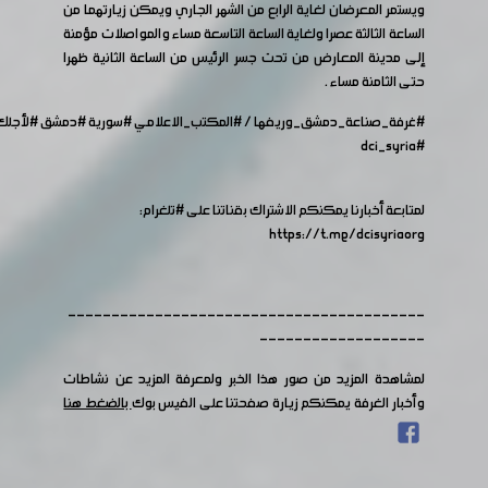
ويستمر المعرضان لغاية الرابع من الشهر الجاري ويمكن زيارتهما من
الساعة الثالثة عصرا ولغاية الساعة التاسعة مساء والمواصلات مؤمنة
إلى مدينة المعارض من تحت جسر الرئيس من الساعة الثانية ظهرا
حتى الثامنة مساء .
#غرفة_صناعة_دمشق_وريفها
/
#المكتب_الاعلامي
#سورية
#دمشق
#لأجل
#dci_syria
لمتابعة أخبارنا يمكنكم الاشتراك بقناتنا على
#تلغرام
:
https://t.me/dcisyriaorg
-----------------------------------------
-------------------
لمشاهدة المزيد من صور هذا الخبر ولمعرفة المزيد عن نشاطات
وأخبار الغرفة يمكنكم زيارة صفحتنا على الفيس بوك
بالضغط هنا