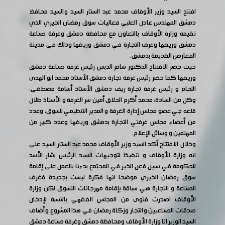
افتتح السيد وزير الأوقاف محمد عبد الستار السيد والسيد محافظ
دمشق المهندس عادل العلبي فعاليات سوق رمضان الخيري الذي
تقيمه وزارة الأوقاف بالتعاون مع محافظة دمشق وغرفة صناعة
دمشق وريفها وغرف التجارة في دمشق وريفها وذلك في مدينة
المعارض القديمة بدمشق.
حيث حضر الافتتاح الدكتور سامر الدبس رئيس غرفة صناعة دمشق
وريفها كما حضر رئيس غرفة تجارة دمشق الأستاذ محمد ابو الهدى
اللحام و رئيس غرفة تجارة ريف دمشق الأستاذ أسامة مصطفى،
وكل من السادة: محمد أكرم الحلاق أمين سر الغرفة و الأستاذ طلال
قلعه جي عضو مجلس إدارة الغرفة و المدير التنظيمي للسوق، وعدد
من أعضاء مجلس غرفتي التجارة بدمشق وريفها وعدد كبير من
المهتمين و وسائل الإعلام.
وخلال الافتتاح أكد السيد وزير الأوقاف محمد عبد الستار السيد على
انه وزارة الأوقاف و تنفيذا لتوجيهات السيد الرئيس بشار الأسد
للحكومة في سبيل فعل الخير في المجتمع بدءنا بالعمل على إقامة
سوق رمضان الخيري موضحا انها فكرة ليست بجديدة فغرف
الصناعة و التجارة هي سباقة بإقامة مهرجانات التسوق لكن وزارة
الأوقاف اصدرت فتوى من المجلس الفقهي بالنسبة لإدخال
صدقات الصناعيين والتجار وزكاة رمضان في هذا المشروع وأضاف
السيد الوزير انا وزارة الأوقاف ومحافظة دمشق وغرفة صناعة دمشق