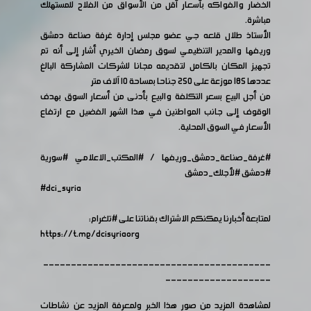
الخضار والفواكه بأسعار أقل من الأسواق من الفلاح للمستهلك
مباشرة.
الأستاذ طلال قلعه جي عضو مجلس إدارة غرفة صناعة دمشق
وريفها والمدير التنظيمي لسوق رمضان الخيري أشار إلى أنه تم
تجهيز المكان بالكامل لتقديمه مجانا للشركات المشاركة البالغ
عددها 185 موزعة على 250 جناحا بمساحة ١٠ آلاف متر
من أجل البيع بسعر التكلفة والبيع بأدنى من أسعار السوق بهدف
الوقوف إلى جانب المواطنين في هذا الشهر الفضيل مع ارتفاع
الأسعار في السوق المحلية.
#غرفة_صناعة_دمشق_وريفها
/
#المكتب_الاعلامي
#سورية
#دمشق
#لأجلك_دمشق
#dci_syria
لمتابعة أخبارنا يمكنكم الاشتراك بقناتنا على
#تلغرام
:
https://t.me/dcisyriaorg
-----------------------------------------
-------------------
لمشاهدة المزيد من صور هذا الخبر ولمعرفة المزيد عن نشاطات