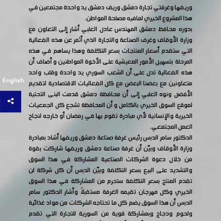
وريفها وغرفتي تجارة دمشق وريف دمشق يد واحدة مجتمعين في
هذا المشروع الخيري لمافيه مصلحة المواطن.
بدوره محافظ دمشق المهندس عادل العلبي أشار إلى التعاون مع
وزارة الأوقاف وغرف الصناعة والتجارة الذي أثمر عن هذه الفعالية
التي ستقدم أسعار المنتجات بسعر التكلفة وهذا يساهم في هذه
المرحلة بتسهيل الأمور المعيشية على الأخوة المواطنين و أضاف أن
هذه الفعالية تدل على أن الشعب السوري يد واحدة وقلب واحد
English
متعاونين مع بعضنا البعض مع كل الفعاليات الاقتصادية لتقديم
الأفضل ونوه العلبي إلى أن محافظة دمشق قدمت البنى التحتية
لموقع السوق الخيري بالكامل و أن المحافظة تشجع كل الجمعيات
الخيرية والإنسانية لأي مبادرة تقوم بها في رمضان أو خارجه لنجاح
العمل المجتمعي.
الدكتور سامر الدبس رئيس غرفة صناعة دمشق وريفها أشاد بمبادرة
وزارة الأوقاف وبيّن أن غرفة صناعة دمشق وريفها شاركت بقوة
من خلال دعوة الشركات الصناعية المشاركة في هذا السوق
والتشديد على البيع بسعر التكلفة وبيّن الدبس أن كل شركة لن
تقدم المنتج بسعر التكلفة ستحرم من المشاركة في هذا السوق
الخيري وكل مهرجان تقيمه الغرفة مستقبلاً وأشار الدكتور سامر
الدبس أن هذا السوق يضم كل ما تحتاجه الشركات من مواد غذائية
ولحوم ودجاج وبمشاركة قوية من السورية للتجارة التي تقدم