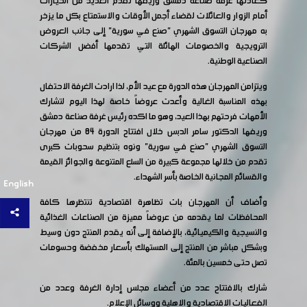
كعادتها غرفة صناعة دمشق وريفها تقدم العديد من الخيارات
أمام الزوار والعائلات لقضاء أجمل الأوقات والاستمتاع بكل ما يزخر
به مهرجان التسوق الشهري "صنع في سورية" إلى جانب العروض
الترويجية والخصومات الهائلة التي تقدمها أفضل الشركات
الصناعية الوطنية.
ويتزامن المهرجان هذه الدورة مع عيد الأم، لذا ارادت الغرفة الاحتفال
بهذه المناسبة الغالية وأعدت عروضاً خاصة لهذا اليوم لتشارك
الأمهات فرحتهم بهذا العيد، وهو ما اكده رئيس غرفة صناعة دمشق
وريفها الدكتور سامر الدبس خلال افتتاح الدورة 84 من مهرجان
التسوق الشهري "صنع في سورية" ونوه بتنظيم سحوبات كبرى
تقدم من خلالها مجموعة كبيرة من السلع المتنوعة والجوائز القيمة
والقسائم المجانية الخاصة بأسر الشهداء.
English
وأضاف أن المهرجان بات تظاهرة اقتصادية تنتظرها كافة
المحافظات لما يقدمه من عروضاً مميزة من الصناعات الغذائية
والنسيجية والكيميائية، بالإضافة إلى أنه يقدم المنتج دون وسيط
وبشكل مباشر من المنتج إلى المستهلك بأسعار مخفضة وحسومات
تصل حتى خمسين بالمئة.
شارك بالافتتاح عدد من أعضاء مجلس إدارة الغرفة وعدد من
الفعاليات الاقتصادية والاهلية ووسائل الإعلام.