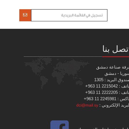
تصل بنا
رفة صناعة دمشق
وريا - دمشق
دوق البريد : 1305
 : 2215042 11 963+
 : 2222205 11 963+
س : 2245981 11 963+
بريد الإلكتروني :
dci@mail.sy