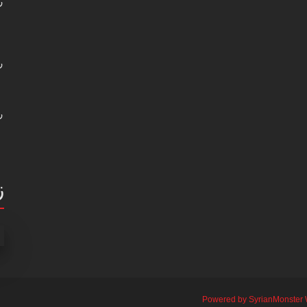
ر
ر
ر
ز
Powered by SyrianMonster 