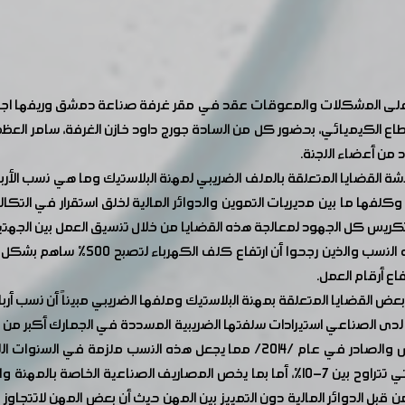
اءة على المشكلات والمعوقات عقد في مقر غرفة صناعة دمشق وريفها اجتم
اع الكيميائي، بحضور كل من السادة جورج داود خازن الغرفة، سامر العظ
 من أعضاء اللجنة.
اقشة القضايا المتعلقة بالملف الضريبي لمهنة البلاستيك وما هي نسب الأر
ها ما بين مديريات التموين والدوائر المالية لخلق استقرار في التكاليف 
تكريس كل الجهود لمعالجة هذه القضايا من خلال تنسيق العمل بين الجهتي
حيث استهل منتجي البلاستيك الاجتماع 
اع أرقام العمل.
16% في الحالات التي يكون لدى الصناعي استيرادات سلفتها الضريبية المسددة في الجمار
أجل عدم الرد تنفيذاً لقرار السيد وزير المالية بهذا الخصوص والصادر في عام /2014
وللنسب الإسترشادية المقررة من قبل الإدارة الضريبية والتي تتراوح بين 7-10%، أما بما يخص 