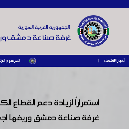
أخبار الاقتصاد
|
المرسوم الرئاسي رقم /69/ لعام 2026 .. دعم ضريبي للمنشآت المتضررة في إطار مسار التعافي الاقتصادي وإع
استمراراً لزيادة دعم القطاع 
غرفة صناعة دمشق وريفها اجتم