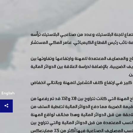
اع للجنة البلاستيك وعدد من صناعيي البلاستيك ترأسه
مة نائب رئيس القطاع الكيميائي، عامر المكي المستشار
باح والمصاريف المعتمدة للمهنة وارتفاعها وتفاوتها بين
الضريبية، بالإضافة لدراسة العلاقة بين الدوائر المالية
ن.
بالحديث عن هذه النسب والذين رجحوا أن ارتفاع كلف الكهرباء لتصبح 500% ساهم بشكل كبير في ارتفاع كلف التشغيل للمهنة وبالتالي انخفاض
English
في هذا الصدد أوضح المستشار المالي والضريبي للغرفة بعض القضايا المتعلقة بمهنة البلاستيك وملفها الضريبي مبيناً أن نسب أرباح المهنة التي كانت تتراوح بين 8% و12% قد تم رفعها من
ك أكبر من قيمة الضريبة مما دفع الدوائر المالية لتغطية السلف من
/ مما يجعل هذه النسب ملزمة في السنوات اللاحقة من قبل الدوائر المالية وهذا مخالف لواقع المهنة
المصاريف الصناعية الخاصة بالمهنة والنسب المعتمدة من قبل الدوائر المالية والتي تتراوح بين
/18 -35 %/ من قيمة المواد الداخلة بالإنتاج واعتمادها من قبل الدوائر المالية دون التمييز بين المهن حيث أن بعض المهن لاتتجاوز نسب المصاريف الصناعية فيها أكثر من 5% مماينعكس