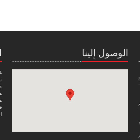
الوصول إلينا
ا
غ
س
صن
هاتف
هاتف
ر
فاك
ال
ر