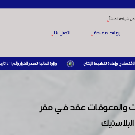
من شهادة المنشأ
روابط مفيدة
اتصل بنا
وزارة المالية تصدر القرار رقم 421 تاريخ 24/3/2026 المتضمن الزام المستوردين بإبراز براءة ذمة مالية سارية صادرة عن الهيئة العامة للضرائب والرسوم أو مديرياتها عند القيام بعمليات الاستيراد
لات والمعوقات عقد في مقر
لبلاستيك