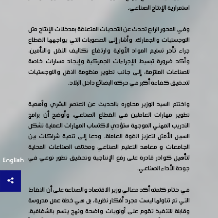
استمرارية الإنتاج الصناعي.
وفي المحور الرابع تحدث عن التحديات المتعلقة بمدخلات الإنتاج مثل
اللوجستيات والجمارك، وأشار إلى الصعوبات التي يواجهها القطاع
جراء تأخر تسليم المواد الأولية وارتفاع تكاليف النقل والتأمين،
وأكد ضرورة تبسيط الإجراءات الجمركية وإيجاد مسارات خاصة
للصناعات الملتزمة، إلى جانب تطوير منظومة النقل واللوجستيات
لتحقيق كفاءة أكبر في حركة البضائع داخل البلاد.
واختتم السيد الوزير محاوره بالحديث عن العنصر البشري وأهمية
تطوير مهارات العاملين في القطاع الصناعي، وأوضح أن برامج
التدريب المهني الموجهة ستؤدي لاكتساب المهارات العملية تشكل
السبيل الأمثل لتعزيز القوة العاملة، ودعا إلى تنمية شراكات بين
الجامعات و معاهد التعليم الصناعي ومختلف الصناعات المحلية
لتأهيل كوادر قادرة على رفع الإنتاجية وتحقيق تطور نوعي في
English
جودة الأداء الصناعي.
في ختام كلمته أكد معالي وزير الاقتصاد والصناعة على أن النقاط
التي تم تناولها ليست مجرد أفكار نظرية، بل هي خطة عمل مدروسة
وقابلة للتنفيذ تقوم على أولويات واضحة ونهج يتسم بالشفافية،