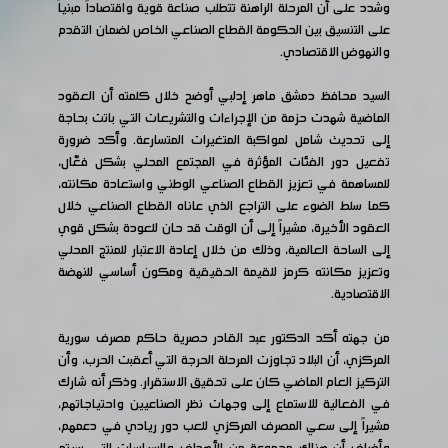
وشدد على أن المرحلة الراهنة تتطلب صناعة قوية واقتصاداً مبنياً
على التنسيق بين الحكومة القطاع الصناعي الخاص لضمان التقدم
والنهوض الاقتصادي.
السيد محافظ دمشق ماهر إدلبي أوضح خلال كلمته أن العقود
الماضية شهدت حزمة من الإجراءات والتشريعات التي باتت بحاجة
إلى تحديث شامل لمواكبة المتغيرات المتسارعة. وأكد ضرورة
تفعيل دور الفئات المؤثرة في المجتمع المحلي بشكل فعّال،
للمساهمة في تعزيز القطاع الصناعي الوطني واستعادة مكانته،
كما سلط الضوء على التراجع الذي عاناه القطاع الصناعي خلال
العقود الأخيرة، مشيراً إلى أن الوقت قد حان للعودة بشكل قوي
إلى الساحة العالمية، وذلك من خلال إعادة الاعتبار للمنتج المحلي
وتعزيز مكانته كرمز للقيمة الحقيقية ومكون أساسي للنهضة
الاقتصادية.
من جهته أكد الدكتور عبد القادر حصرية حاكم مصرف سورية
المركزي، أن البلاد تجاوزت المرحلة الحرجة التي أعقبت الحرب، وأن
التركيز العام الماضي كان على تحقيق الاستقرار. وذكر أنه شارك
في الفعالية للاستماع إلى وجهات نظر الصناعيين واحتياجاتهم،
مشيراً إلى سعي المصرف المركزي للعب دور ريادي في دعمهم،