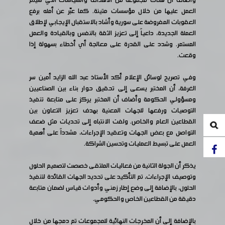
وأضاف أن هناك مجموعة من الأهداف والسياسات التي سيتم
العمل عليها من خلال مؤسسات متينة. كما عبّر عن أمله برفع
العقوبات المفروضة على سورية وأشاد بالاستقبال الإيجابي لإطلاق
العملة الجديدة، داعياً إلى تعزيز الثقة بالنفس وبالقيادة والعمل
المستمر. وشدد على القدرة على معالجة أي أخطاء بسهولة إذا
وقعت.
وفي تصريح لوسائل الإعلام أكد الأستاذ عبد الله الزايد أمين سر
الغرفة، أن المختبر يسعى إلى تحقيق حوار بناء بين الصناعيين
ومسؤولي الحكومة وأضاف أن المختبر يركز على متابعة تنفيذ
التوصيات ورفعها للجهات المعنية بهدف تعزيز التعاون بين
القطاعين العام والخاص. ولفت الانتباه إلى تحديات مثل ضعف
التواصل مع بعض الجهات وتعقيد الإجراءات، مشدداً على أهمية
العمل على تبسيط العمليات وتحسين الشراكة.
يذكر أن الجولة الثانية من فعاليات الملتقى خصصت لتصميم الحلول
وتوصيف الإجراءات، تم التأكيد على تحديد الجهات القائدة لتنفيذ
الحلول، بالإضافة إلى وضع إطار زمني وأدوات قياس لضمان متابعة
دقيقة من القطاعين الخاص والحكومي.
بالإضافة إلى أن المخرجات النهائية للمجموعات تم دمجها من خلال