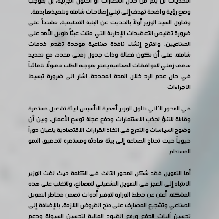
التحديات لن يتم من خلال الشعارات أو الحلول الجزئية، بل بموجب
وضع رؤية واضحة تهدف إلى تبني إصلاحات شاملة وتنفيذها بدقة.
وتناول السيد الوزير أولاً بالحديث عن البنية التنظيمية، مشدداً على
ضرورة تقليص التعقيدات الإدارية التي مثلت عبئاً طويل الأمد على
الصناعيين. واقترح إنشاء نافذة صناعية موحدة تقدم خدمات
شاملة، على أن تكون فعالة وذات جدول زمني محدد، مع تحديد
سقف زمني للموافقات الصناعية يعتبر بموجبه الطلب مقبولًا تلقائياً
في حال عدم الرد خلال المدة المحددة. اشار الى ضرورة تبسيط
الاجراءات
في المحور الثاني تناول الوزير أهمية التأسيس لبيئة تشغيل مستقرة
وقابلة للتنبؤ لجذب الاستثمارات ودفع عجلة توسع الأعمال، وبين أن
وضوح السياسات والتدرج في اتخاذ القرارات الاقتصادية يلعبان دوراً
حيوياً حيث تحتاج الصناعة إلى بيئة هادئة ومستقرة لتحقيق النمو
المستدام.
أما التمويل فقد شكل المحور الثالث في الكلمة حيث لفت الوزير
الانتباه إلى العجز في التمويل التشغيلي للمصانع، وللتغلب على هذه
المشكلة، أعلن عن خطط الوزارة لتوفير أدوات تضمن مخاطر التمويل
الصناعي وتشجيع المصارف على منح القروض اللازمة، بالإضافة إلى
تحسين آليات الدفع ورفع القيود المالية لتحسين السيولة ودعم