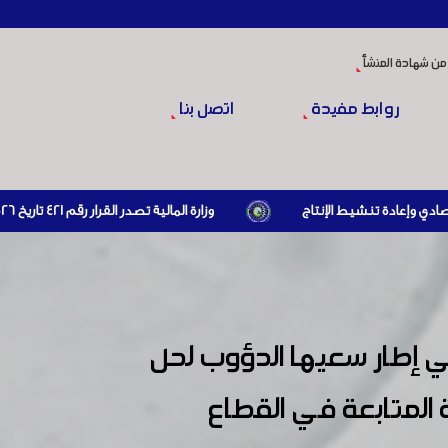
من شهادة المنشأ
روابط مفيدة
اتصل بنا
وزارة المالية تصدر القرار رقم 421 تاريخ 24/3/2026 المتضمن الزام المستوردين بإبراز براءة ذمة مالية سارية صادرة عن الهيئة العامة للضرائب والرسوم أو مديرياتها عند القيام بعمليات الاستيراد
 إطار سعيها الدؤوب لحل
 المتابعة في القطاع