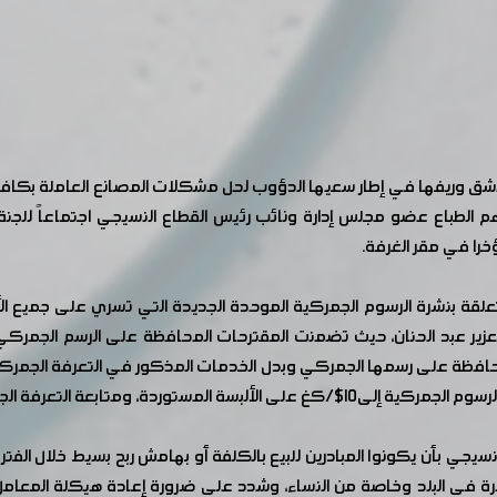
شق وريفها في إطار سعيها الدؤوب لحل مشكلات المصانع العاملة بكافة 
هم الطباع عضو مجلس إدارة ونائب رئيس القطاع النسيجي اجتماعاً للج
را في مقر الغرفة.
علقة بنشرة الرسوم الجمركية الموحدة الجديدة التي تسري على جميع الأم
 العزير عبد الحنان، حيث تضمنت المقترحات المحافظة على الرسم الجم
محافظة على رسمها الجمركي وبدل الخدمات المذكور في التعرفة الجمركي
فة الجمركية الخاصة بالحرامات مع الوزارة.
سيجي بأن يكونوا المبادرين للبيع بالكلفة أو بهامش ربح بسيط خلال الفت
 في البلد وخاصة من النساء، وشدد على ضرورة إعادة هيكلة المعا