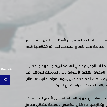
القطاعات الصناعية ترأس الأستاذ نور الدين سمحا عضو
نة المتابعة في القطاع النسيجي التي تم تشكيلها ضمن
انات الجمركية في المنافذ البرية والبحرية والمطارات،
English
ركي المتعلق بكافة الأقمشة وبدل الخدمات المذكور في
ة، كذلك المحافظة على رسوم المواد الخام، كما طالب
رة المقبلة مع ضرورة المحافظة على الأيدي العاملة التي
مل وتنظيمها من خلال التخصص بالصنعة لتشكل معامل