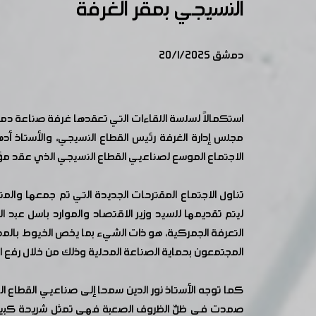
النسيجي بمقر الغرفة
دمشق 20/1/2025
استكمالاً لسلسة اللقاءات التي تعقدها غرفة صناعة دم
مجلس إدارة الغرفة رئيس القطاع النسيجي، والأستاذ أد
الاجتماع الموسع لصناعيي القطاع النسيجي الذي عقد مؤخ
تناول الاجتماع المقترحات الجديدة التي تم جمعها والمت
ليتم تقديمها للسيد وزير الاقتصاد والموارد باسل عبد
التعرفة الجمركية، هو ذات الشيء بما يخص الخيوط بال
المجتمعون بحماية الصناعة المحلية وذلك من خلال رفع الرسوم الجمركية إلى10$/كغ على الألبسة المستوردة، ومتابعة التعر
كما توجه الأستاذ نور الدين سمحا إلى صناعيي القطاع الن
صمدت في ظلِّ الظروف الصعبة فهي تمثل شريحة كبيرة