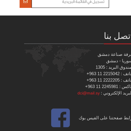
تصل بنا
رفة صناعة دمشق
وريا - دمشق
دوق البريد : 1305
 : 2215042 11 963+
 : 2222205 11 963+
س : 2245981 11 963+
بريد الإلكتروني :
dci@mail.sy
ابط صفحتنا على الفيس بوك