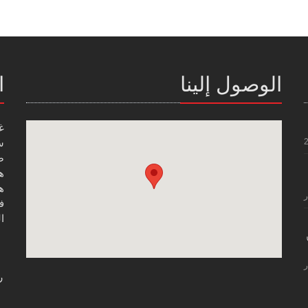
الوصول إلينا
ا
غ
س
صن
هاتف
هاتف
ر
فاك
ال
ر
ر