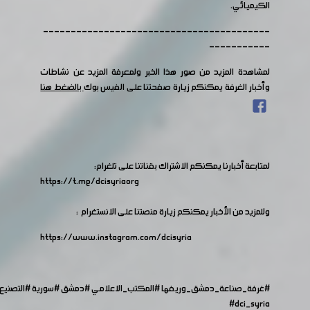
الكيميائي.
-----------------------------------------
-----------
لمشاهدة المزيد من صور هذا الخبر ولمعرفة المزيد عن نشاطات
وأخبار الغرفة يمكنكم زيارة صفحتنا على الفيس بوك
بالضغط هنا
لمتابعة أخبارنا يمكنكم الاشتراك بقناتنا على تلغرام:
https://t.me/dcisyriaorg
وللمزيد من الأخبار يمكنكم زيارة منصتنا على الانستغرام :
https://www.instagram.com/dcisyria​
#غرفة_صناعة_دمشق_وريفها
#المكتب_الاعلامي
#دمشق
#سورية
#التصنيع
#dci_syria