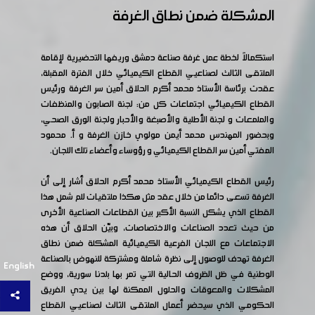
المشكلة ضمن نطاق الغرفة
استكمالاً لخطة عمل غرفة صناعة دمشق وريفها التحضيرية لإقامة
الملتقى الثالث لصناعيي القطاع الكيميائي خلال الفترة المقبلة،
عقدت برئاسة الأستاذ محمد أكرم الحلاق أمين سر الغرفة ورئيس
القطاع الكيميائي اجتماعات كل من: لجنة الصابون والمنظفات
والملمعات و لجنة الأطلية والأصبغة والأحبار ولجنة الورق الصحي،
وبحضور المهندس محمد أيمن مولوي خازن الغرفة و أ. محمود
المفتي أمين سر القطاع الكيميائي و رؤوساء وأعضاء تلك اللجان.
رئيس القطاع الكيميائي الأستاذ محمد أكرم الحلاق أشار إلى أن
الغرفة تسعى دائما من خلال عقد مثل هكذا ملتقيات للم شمل هذا
القطاع الذي يشكل النسبة الأكبر بين القطاعات الصناعية الأخرى
من حيث تعدد الصناعات والاختصاصات، وبيّن الحلاق أن هذه
الاجتماعات مع اللجان الفرعية الكيميائية المشكلة ضمن نطاق
الغرفة تهدف للوصول إلى نظرة شاملة ومشتركة للنهوض بالصناعة
English
الوطنية في ظل الظروف الحالية التي تمر بها بلدنا سورية، ووضع
المشكلات والمعوقات والحلول الممكنة لها بين يدي الفريق
الحكومي الذي سيحضر أعمال الملتقى الثالث لصناعيي القطاع