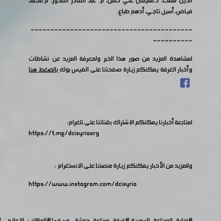
الدين سمحا، د.سليمان علي حسن، م. عبد القادر القدور، م.محمد
فياض، أسيل تاجي، أدهم طباع.
-----------------------------------------
----------
لمشاهدة المزيد من صور هذا الخبر ولمعرفة المزيد عن نشاطات
وأخبار الغرفة يمكنكم زيارة صفحتنا على الفيس بوك
بالضغط هنا
لمتابعة أخبارنا يمكنكم الاشتراك بقناتنا على تلغرام:
https://t.me/dcisyriaorg
وللمزيد من الأخبار يمكنكم زيارة منصتنا على الانستغرام :
https://www.instagram.com/dcisyria​
#وزارة_الصناعة_السورية
#غرفة_صناعة_دمشق_وريفها
#المكتب_الاعلامي
#