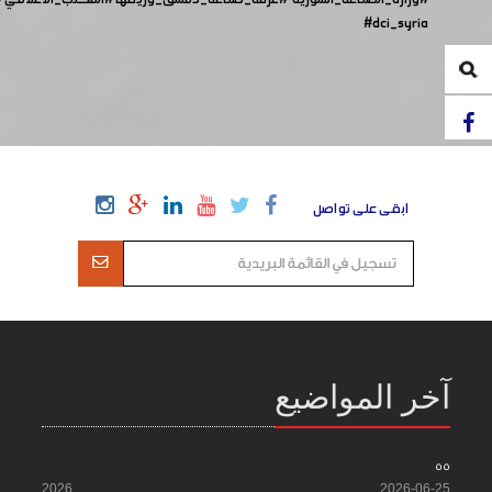
#dci_syria
ابقى على تواصل
آخر المواضيع
55
2026
2026-06-25