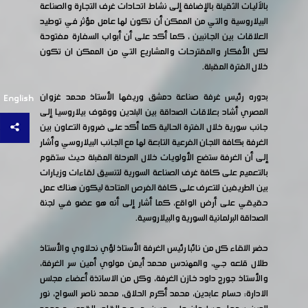
بالآليات الثقيلة بالإضافة إلى نشاط اتحادات غرف التجارة والصناعة
البيلاروسية والتي من الممكن أن تكون لها عامل مؤثر في توطيد
العلاقات بين الجانبين ، كما أكد على أن أبواب السفارة مفتوحة
لكل الأفكار والمقترحات والمشاريع التي من الممكن ان تكون
خلال الفترة المقبلة.
بدوره رئيس غرفة صناعة دمشق وريفها الأستاذ محمد غزوان
English
المصري أشاد بعلاقات الصداقة بين البلدين ووقوف بيلاروسيا إلى
جانب سورية خلال الفترة الحالية كما أكد على ضرورة التعاون بين
الغرفة بكافة اللجان الفرعية التابعة لها مع الجانب البيلاروسي وأشار
إلى أن الغرفة ستضع الأولويات خلال المرحلة المقبلة حيث ستقوم
بالتعميم على كافة غرف الصناعة السورية لتنسيق لقاءات وزيارات
بين الطريفين للتعرف على كافة الفرص المتاحة ليكون هناك عمل
حقيقي على أرض الواقع، كما أشار إلى أنه هو عضو في لجنة
الصداقة البرلمانية السورية والبيلاروسية.
حضر اللقاء كل من نائبا رئيس الغرفة الأستاذ لؤي نحلاوي والأستاذ
طلال قلعه جي، والمهندس محمد أيمن مولوي أمين سر الغرفة،
والأستاذ جورج داود خازن الغرفة، وكل من الاساتذة أعضاء مجلس
الادارة: حسام عابدين، محمد أكرم الحلاق، محمد ناصر السواح، نور