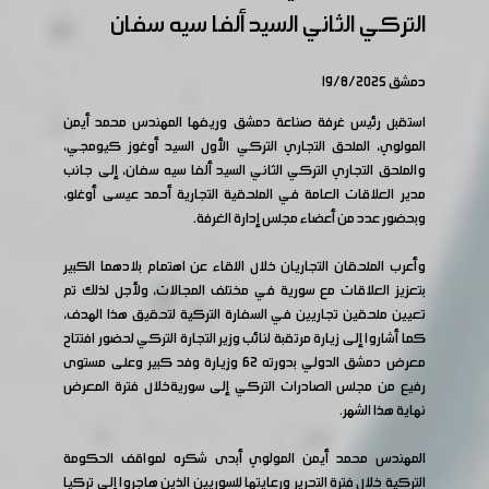
التركي الثاني السيد ألفا سيه سفان
دمشق 19/8/2025
استقبل رئيس غرفة صناعة دمشق وريفها المهندس محمد أيمن
المولوي، الملحق التجاري التركي الأول السيد أوغوز كيومجي،
والملحق التجاري التركي الثاني السيد ألفا سيه سفان، إلى جانب
مدير العلاقات العامة في الملحقية التجارية أحمد عيسى أوغلو،
وبحضور عدد من أعضاء مجلس إدارة الغرفة.
وأعرب الملحقان التجاريان خلال اللقاء عن اهتمام بلادهما الكبير
بتعزيز العلاقات مع سورية في مختلف المجالات، ولأجل لذلك تم
تعيين ملحقين تجاريين في السفارة التركية لتحقيق هذا الهدف،
كما أشاروا إلى زيارة مرتقبة لنائب وزير التجارة التركي لحضور افتتاح
معرض دمشق الدولي بدورته 62 وزيارة وفد كبير وعلى مستوى
رفيع من مجلس الصادرات التركي إلى سوريةخلال فترة المعرض
نهاية هذا الشهر.
المهندس محمد أيمن المولوي أبدى شكره لمواقف الحكومة
التركية خلال فترة التحرير ورعايتها للسوريين الذين هاجروا إلى تركيا