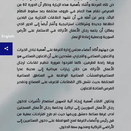
خل تلك المرحلة وأشاد بأهمية هذه الزيارة وذكر أن الدورة 62 من
المعرض تقام هذا العام في ظروف مختلفة بعد سقوط النظام
البائد، وعبر عن أمله في أن تشهد العلاقات التجارية بين البلدين
انطلاقة جديدة وشراكات استراتيجية وأشار أيضاً إلى الدور الذي
يمكن أن يلعبه رجال الأعمال الأتراك في الاستثمار على الأرض
English
السورية وبعملية إعادة الإعمار.
من جهتهم أكد أعضاء مجلس إدارة الغرفة على أهمية تبادل الخبرات
والتعاون الصناعي والتجاري، مشددين على أن التعاون الصناعي هو
ورقة رابحة للطرفين، كما اقترحوا ضرورة تنظيم لقاءات لرجال
الأعمال الأتراك من خلال زيارات ميدانية إلى مدينة عدرا
الصناعيةوالمنشآت الصناعية الواقعة في المناطق الصناعية
المختلفة بحيث تشمل كل القطاعات للتعرف على المصانع وتقدير
الفرص المتاحة للتعاون.
وتناول اللقاء أهمية إيجاد آلية لتسهيل استصدار تأشيرات لدخول
رجال الأعمال السوريين إلى تركيا، وخاصة رجال الأعمال المسجلين
لدى غرفة صناعة دمشق وريفها حيث تم طرح اقتراحات عملية من
قبل رئيس وأعضاء الغرفة لمنح الموافقة على دخول الصناعيين إلى
الأراضي التركية ومنحهم سمة الدخول.