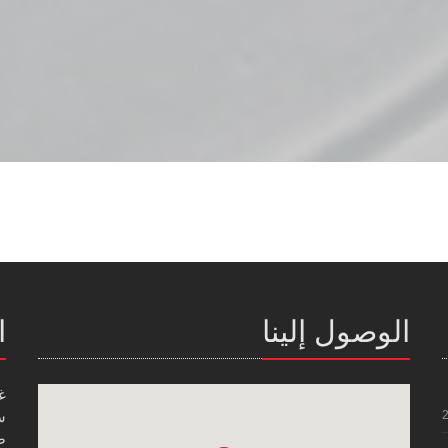
الوصول إلينا
ا
غ
س
صن