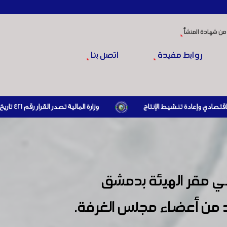
من شهادة المنشأ
روابط مفيدة
اتصل بنا
وزارة المالية تصدر القرار رقم 421 تاريخ 24/3/2026 المتضمن الزام المستوردين بإبراز براءة ذمة مالية سارية صادرة عن الهيئة العامة للضرائب والرسوم أو مديرياتها عند القيام بعمليات الاستيراد
 في مقر الهيئة بدمشق
 من أعضاء مجلس الغرفة.