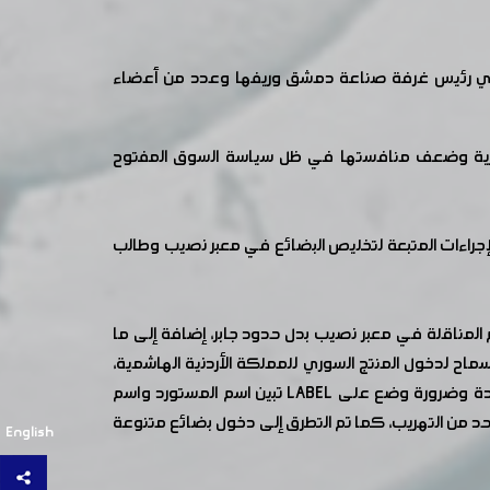
مولوي رئيس غرفة صناعة دمشق وريفها وعدد من أعضاء
سورية وضعف منافستها في ظل سياسة السوق المفتوح
لإجراءات المتبعة لتخليص البضائع في معبر نصيب وطالب
م المناقلة في معبر نصيب بدل حدود جابر، إضافة إلى ما
لسماح لدخول المنتج السوري للمملكة الأردنية الهاشمية،
وفيما يخص قطاع الألبسة طالب أعضاء مجلس إدارة الغرفة بمعالجة موضوع البالة، وإيجاد آلية عمل بما يتعلق بالألبسة المستوردة وضرورة وضع على LABEL تبين اسم المستورد واسم
د من التهريب، كما تم التطرق إلى دخول بضائع متنوعة
English