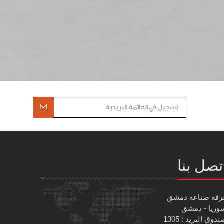
تصل بنا
رفة صناعة دمشق
وريا - دمشق
دوق البريد : 1305