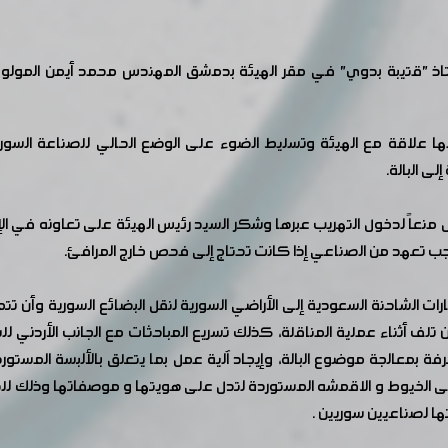
ة الأستاذ "قتيبة بدوي" في مقر الهيئة بدمشق المهندس محمد أيمن ال
لها علاقة مع الهيئة وتسليط الضوء على الوضع الحالي للصناعة ال
ى البالة.
منعاً لدخول التهريب عبرها وشكر السيد رئيس الهيئة على تعاونه في ا
وجب تعهد من الصناعي إذا كانت تحتاج إلى فحص خارج المرافئ.
ات الشاحنة السعودية إلى الأراضي السورية لنقل البضائع السورية وأن تت
ن تلف أثناء عملية المناقلة، كذلك تسريع المباحثات مع الجانب الأردني ل
لى الخيوط و الاقمشه المستوردة لتدل على هويتها و موصفاتها وذلك للح
ها لصناعيين سوريين .