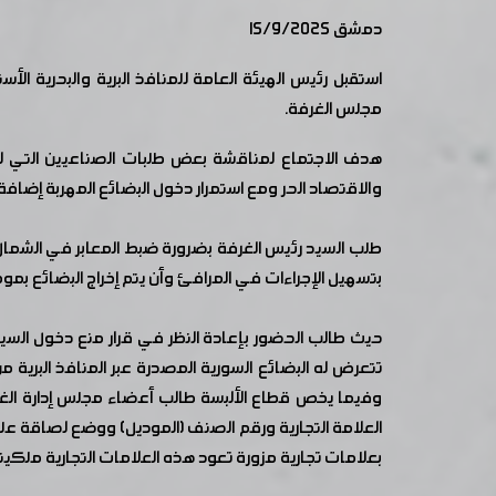
دمشق 15/9/2025
استقبل رئيس الهيئة العامة للمنافذ البرية والبحري
مجلس الغرفة.
هدف الاجتماع لمناقشة بعض طلبات الصناعيين التي 
والاقتصاد الحر ومع استمرار دخول البضائع المهربة إضافة إل
طلب السيد رئيس الغرفة بضرورة ضبط المعابر في الشمال 
بتسهيل الإجراءات في المرافئ وأن يتم إخراج البضائع بم
حيث طالب الحضور بإعادة النظر في قرار منع دخول السيار
تتعرض له البضائع السورية المصدرة عبر المنافذ البرية م
العلامة التجارية ورقم الصنف (الموديل) ووضع لصاقة ع
بعلامات تجارية مزورة تعود هذه العلامات التجارية ملكيت