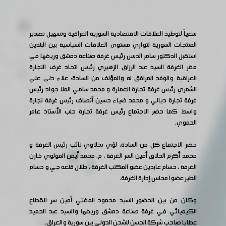
سعياً لتوطيد العلاقات الاقتصادية السورية العراقية وتسهيل تصدير
المنتجات السورية لتوازي مستوى العلاقات السياسية بين البلدين
استقبل الدكتور سامر الدبس رئيس غرفة صناعة دمشق وريفها في
مقر الغرفة السيد عبد الرزاق الزهيري رئيس اتحاد غرف التجارة
العراقية والوفد المرافق له والمؤلف من السادة: علاء دلى علي
الشمري رئيس غرفة تجارة العمارة و محمد سامي الملا جواد رئيس
غرفة تجارة ديالي و محمد ضياء حسين أنصاف رئيس غرفة تجارة
واسط كما حضر الاجتماع رئيس غرفة تجارة حلب الأستاذ عامر
الحموي.
حضر الاجتماع كل من السادة: لؤي نحلاوي نائب رئيس الغرفة و
محمد أكرم الحلاق أمين السر الغرفة ، م. محمد أيمن المولوي خازن
الغرفة ، حسام عابدين عضو المكتب الغرفة ، طلال قلعه جي و حسام
الطير عضوا مجلس إدارة الغرفة.
وكان من بين الحضور السيد محمود المفتي أمين سر القطاع
الكيميائي في غرفة صناعة دمشق وريفها والسيد عبد الحميد
عطايا صاحب شركة الحسن للشحن الدولي بين سورية والعراق.