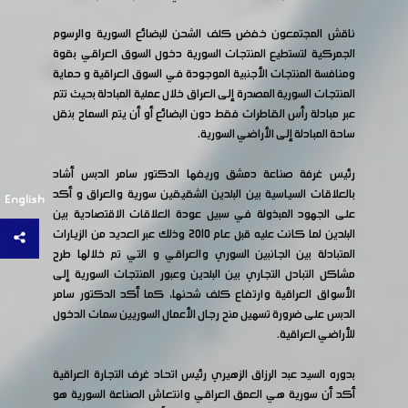
ناقش المجتمعون خفض كلف الشحن للبضائع السورية والرسوم
الجمركية لتستطيع المنتجات السورية دخول السوق العراقي بقوة
ومنافسة المنتجات الأجنبية الموجودة في السوق العراقية و حماية
المنتجات السورية المصدرة إلى العراق خلال عملية المبادلة بحيث تتم
عبر مبادلة رأس القاطرات فقط دون البضائع أو أن يتم السماح بنقل
ساحة المبادلة إلى الأراضي السورية.
رئيس غرفة صناعة دمشق وريفها الدكتور سامر الدبس أشاد
بالعلاقات السياسية بين البلدين الشقيقين سورية والعراق و أكد
English
على الجهود المبذولة في سبيل عودة العلاقات الاقتصادية بين
البلدين لما كانت عليه قبل عام 2010 وذلك عبر العديد من الزيارات
المتبادلة بين الجانبين السوري والعراقي و التي تم خلالها طرح
مشاكل التبادل التجاري بين البلدين وعبور المنتجات السورية إلى
الأسواق العراقية وارتفاع كلف شحنها، كما أكد الدكتور سامر
الدبس على ضرورة تسهيل منح رجال الأعمال السوريين سمات الدخول
للأراضي العراقية.
بدوره السيد عبد الرزاق الزهيري رئيس اتحاد غرف التجارة العراقية
أكد أن سورية هي العمق العراقي وانتعاش الصناعة السورية هو