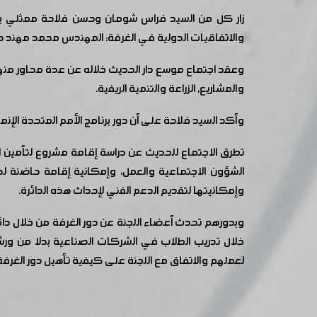
زار كل من السيد فراس شومان وحسن فلاحة ممثلي برن
والاتفاقيات الدولية في الغرفة: المهندس محمد مهند دعد
وعقد اجتماع موسع دار الحديث خلاله عن عدة محاور منها 
والمشاريع, الزراعة والتنمية الريفية.
وأكد السيد فلاحة على أن دور برنامج الأمم المتحدة ال
تطرق الاجتماع للحديث عن دراسة إقامة مشروع لتأمين ا
الشؤون الاجتماعية والعمل، وإمكانية إقامة حاضنة لد
وإمكانيتها لتقديم الدعم الفني لإحداث هذه الدائرة.
وبدورهم تحدث أعضاء اللجنة عن دور الغرفة من خلال دائر
خلال تدريب الطلاب في الشركات الصناعية بدلا من ورشا
لعملهم والاتفاق مع اللجنة على كيفية تأهيل دور الغرف