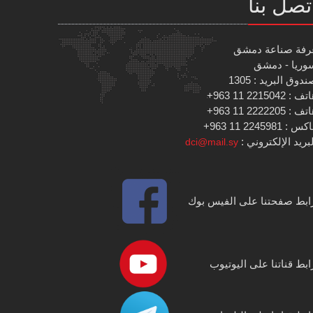
تصل بنا
رفة صناعة دمشق
وريا - دمشق
دوق البريد : 1305
 : 2215042 11 963+
 : 2222205 11 963+
س : 2245981 11 963+
بريد الإلكتروني :
dci@mail.sy
ابط صفحتنا على الفيس بوك
ابط قناتنا على اليوتيوب