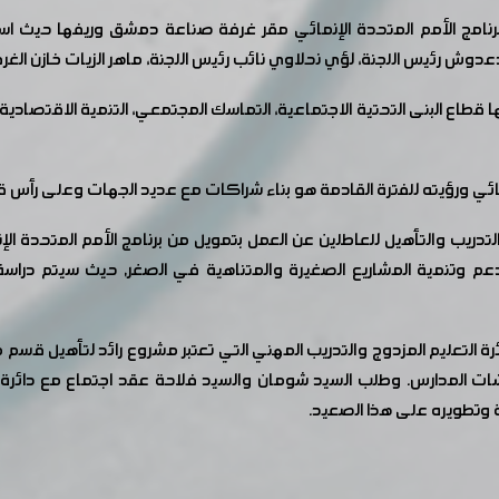
امج الأمم المتحدة الإنمائي مقر غرفة صناعة دمشق وريفها حيث اس
وش رئيس اللجنة، لؤي نحلاوي نائب رئيس اللجنة، ماهر الزيات خازن الغر
قطاع البنى التحتية الاجتماعية، التماسك المجتمعي، التنمية الاقتصادي
إنمائي ورؤيته للفترة القادمة هو بناء شراكات مع عديد الجهات وعلى رأ
لتدريب والتأهيل للعاطلين عن العمل بتمويل من برنامج الأمم المتحدة 
عم وتنمية المشاريع الصغيرة والمتناهية في الصغر, حيث سيتم دراسة 
ة التعليم المزدوج والتدريب المهني التي تعتبر مشروع رائد لتأهيل قسم م
ت المدارس. وطلب السيد شومان والسيد فلاحة عقد اجتماع مع دائرة الت
ة وتطويره على هذا الصعيد.