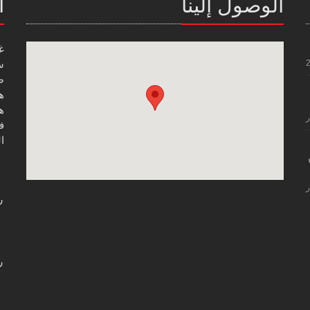
الوصول إلينا
ا
غ
س
صن
هاتف
هاتف
ر
فاك
ال
ر
ر
ر