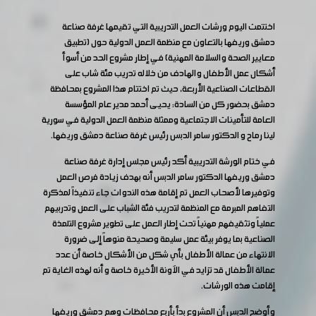
اختتمت اليوم ورشات العمل التدريبية التي تقيمها غرفة صناعة
دمشق وريفها بالتعاون مع منظمة العمل الدولية حول (تطبيق
معايير الصحة والسلامة المهنية) في إطار مشروع الحد من أسوأ
أشكال عمل الأطفال والهادف من خلاله تدريب مئة شاب على
القطاعات الصناعية الأربعة، حيث تم اختتام هذا المشروع بمحافظة
دمشق بحضور كل من السادة: يحيى أحمد مدير عام المؤسسة
العامة للتأمينات الاجتماعية وممثلة منظمة العمل الدولية في سورية
لينا رماح و الدكتور سامر الدبس رئيس غرفة صناعة دمشق وريفها.
في ختام الورشة التدريبية أكد رئيس مجلس إدارة غرفة صناعة
دمشق وريفها الدكتور سامر الدبس أنه بهدف زيادة فرص العمل
وتوفيرها لأصحاب العمل تم إقامة هذه الندوات جاء تنفيذاً لمذكرة
التفاهم المبرمة مع المنظمة لتدريب فئة الشباب على العمل وتدربيهم
عملياً وتثقيفهم مهنياً تحت إطار العمل على تطوير مشروع التلمذة
الصناعية بما يوفر بيئة عمل سليمة وصحيحة منوهاً إلى ضرورة
الانتهاء من عمالة الأطفال بأي شكل من الأشكال خاصة أن عدد
عمالة الأطفال قد تزايد في الآونة الأخيرة خاصة و أنه لهذه الغاية تم
إقامت هذه الورشات.
وأوضح الدبس أن المشروع بدأ بأربع محافظات وهم دمشق وريفها