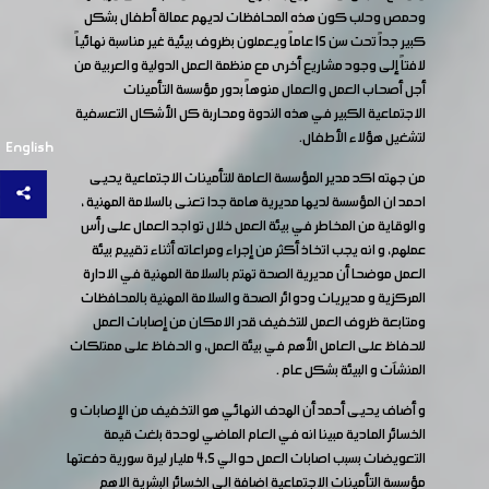
وحمص وحلب كون هذه المحافظات لديهم عمالة أطفال بشكل
كبير جداً تحت سن 15 عاماً ويعملون بظروف بيئية غير مناسبة نهائياً
لافتاً إلى وجود مشاريع أخرى مع منظمة العمل الدولية والعربية من
أجل أصحاب العمل والعمال منوهاً بدور مؤسسة التأمينات
الاجتماعية الكبير في هذه الندوة ومحاربة كل الأشكال التعسفية
لتشغيل هؤلاء الأطفال.
English
من جهته اكد مدير المؤسسة العامة للتأمينات الاجتماعية يحيى
احمد ان المؤسسة لديها مديرية هامة جدا تعنى بالسلامة المهنية ،
والوقاية من المخاطر في بيئة العمل خلال تواجد العمال على رأس
عملهم، و انه يجب اتخاذ أكثر من إجراء ومراعاته أثناء تقييم بيئة
العمل موضحا أن مديرية الصحة تهتم بالسلامة المهنية في الادارة
المركزية و مديريات ودوائر الصحة والسلامة المهنية بالمحافظات
ومتابعة ظروف العمل للتخفيف قدر الامكان من إصابات العمل
للحفاظ على العامل الأهم في بيئة العمل، و الحفاظ على ممتلكات
المنشآت و البيئة بشكل عام .
و أضاف يحيى أحمد أن الهدف النهائي هو التخفيف من الإصابات و
الخسائر المادية مبينا انه في العام الماضي لوحدة بلغت قيمة
التعويضات بسبب اصابات العمل حوالي 4،5 مليار ليرة سورية دفعتها
مؤسسة التأمينات الاجتماعية اضافة الى الخسائر البشرية الاهم