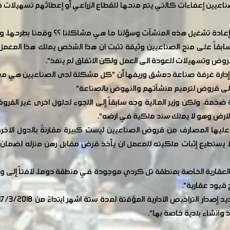
عيين إعفاءات كالتي يتم منحها للقطاع الزراعي أو إعطائهم تسهيلات 
دة تشغيل هذه المنشآت وسؤلنا ما هي مشاكلنا ؟؟ وقمنا بطرحها، ولكن
اق سابقاً على منح الصناعيين وثيقة تثبت ان هذا الشخص يملك هذا الم
وض وتسهيلات للعودة الى العمل ولكن الاتفاق لم ينفذ".
إدارة غرفة صناعة دمشق وريفها أن "كل مشكلة لدى الصناعيين هي مش
ى قروض لترميم منشآتهم والنهوض بالصناعة"
 ضخمة، ولكن وزير المالية وجه سابقاً إلى اللجوء لحلول اخرى غير ال
رض وهو لا يملك سند ملكية في ارضه".
عليها المصارف من قروض الصناعيين ليست كبيرة مقارنةً بالدول الاخرى ال
لا يستطيع إثبات ملكيته للمعمل ان يأخذ قرض مقابل رهن منزله لضمان
قيود عقارية".
وانشاء بلدية خاصة بها".