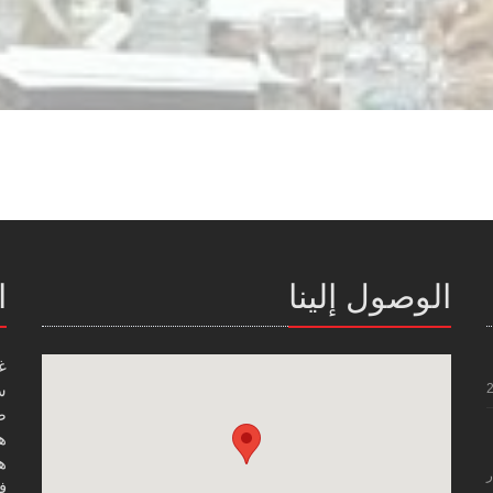
الوصول إلينا
ا
غ
س
صن
هاتف
هاتف
ر
فاك