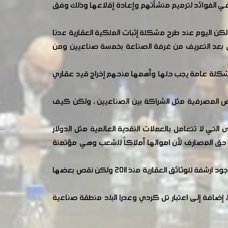
في الفوائد لترميم منشآتهم وإعادة إقلاعها وذلك وفق
 اليوم عند طرح مشكلة إثبات الملكية العقارية عدنا
عمل بعد التعريف من غرفة الصناعة بخمسة صناعيين ومن
كلة عامة يجب حلها وأهمها منحهم إخراج قيد عقاري
قروض المصرفية مثل الشراكة بين الصناعيين ، ولكن كيف
تي لا تتعامل بالعملات النقدية العالمية مثل الدولار
 حق المصارف لأن اموالها أملاكاً للشعب وهي مؤتمنة
وأوضح مدير المصالح العقارية بريف دمشق أن "السجلات العقارية الخاصة بمنطقة تل كردي موجودة في منطقة دوما، لافتاً إلى وجود ارشفة للوثائق العقارية منذ 2011 ولكن نقص بعضها
وأصدر السيد علاء ابراهيم محافظ ريف دمشق قراراً بتمديد إصدار التراخيص الادارية المؤقتة لمدة ستة اشهر ابتداءً من 17/3/2018، إضافة إلى اعتبار تل كردي وعدرا البلد منطقة صناعية