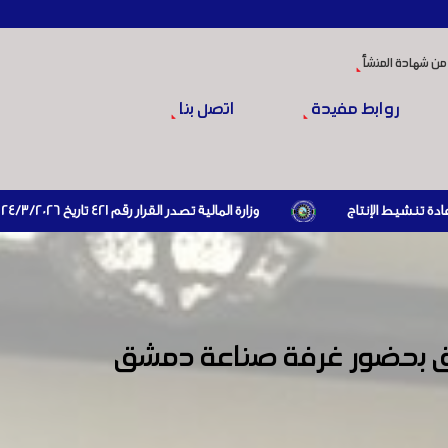
من شهادة المنشأ
روابط مفيدة
اتصل بنا
وزارة المالية تصدر القرار رقم 421 تاريخ 24/3/2026 المتضمن الزام المستوردين بإبراز براءة ذمة مالية سارية صادرة عن الهيئة العامة للضرائب والرسوم أو مديرياتها عند القيام بعمليات الاستيراد
مشق بحضور غرفة صناعة دمشق