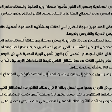
دي الصناعية بحضور الدكتور مأمون حمدان وزير المالية والاستاذ سام
م ادريس مدير المصالح العقارية والاستاذمحمد اكرم الحلاق عضو مجل
يص الادارية والقروض وغيرها.
اعدة الصناعيين في تل كردي للنهوض بمنشآتهم، شاكراً الاستاذ سامر ال
اعدة من اجل حل المشكلات التي تعيق الصناعيين، حيث تنتظر الحكومة اقلا
 خلال الاجتماع : نتمنى أن يكون تأهيل البنية التحتية في تل كردي نم
اً.
تل كردي بدءوا في العمل ولكن لا تزال هناك الكثير من المشاكل التي ت
وبالنسبة لموضوع التمويل قال الدبس : "إذا كانت هذه المنطقة المنك
تتضرر ، أي مثلاً معمل في منطقة صحنايا يحصل على قرض بفائدة 10% وكذلك المعمل الم