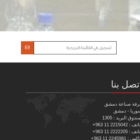
تصل بنا
رفة صناعة دمشق
وريا - دمشق
دوق البريد : 1305
 : 2215042 11 963+
 : 2222205 11 963+
س : 2245981 11 963+