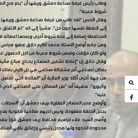
وطلب رئيس غرفة صناعة دمشق وريفها أن "يتم منح الصنا
شروط معينة".
وقال الدبس "لقد طلب من غرفة صناعة دمشق وريفها إعا
إلى النقطة نفسها دون حل"، مشيراً إلى انه "تم الاتف
المحافظة إضافة إلى عدة شروط أخرى وبعدها اعطائه قر
ومن جانبه أوضح الاستاذ محمد اكرم حلاق عضو مجلس 
ولو كان مؤقت وضمن شروط معينة من اجل الحصول عل
وقال حلاق إن "إعادة تشغيل المصانع يحتاج مبالغ مالية
يمكن لصناعي أخر مشاركة صناعي في تل كري يملك الا
من جهة أخرى أكد وزير المالية أن "الفائدة التي تحصل 
واليورو"، مضيفاً أنه "من الممكن على الصناعي الذي 
عليه".
يجعل الحلقة مفقودة، وليس لديهم صلاحية قانونية بمنح 
محدودة الحدود ولها مدخل رئيسي وإغلاق باقي المنافذ 