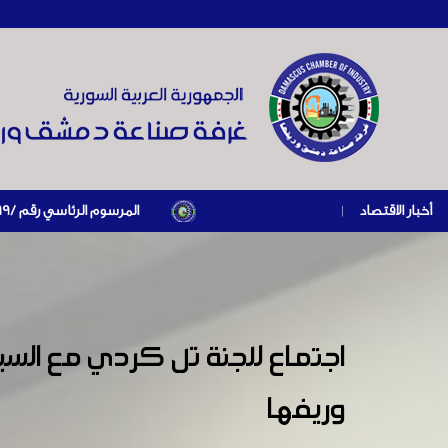
أخبار الاقتصاد
|
المرسوم الرئاسي رقم /69/ لعام 2026 .. دعم ضريبي للمنشآت المتضررة في إطار مسار التعافي الاقتصادي وإعادة تنشيط الإنتاج
اجتماع للجنة تل كردي مع الس
وريفها