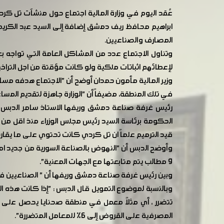
عُقد اليوم في وزارة المالية اجتماع حول منشآت تل كر
ابراهيم محافظ ريف دمشق إضافة إلى السيد عبد الكري
المصارف والصناعيين.
لإعطائهم اثباتات ملكية ولو كانت مؤقتة من اجل التراخ
وزير المالية مأمون حمدان أوضح أن "الاجتماع هدفه مس
في تلك المنطقة، مضيفاً أن "الوزارة جاهزة لتقديم المس
رئيس غرفة صناعة دمشق وريفها الاستاذ سامر الدبس قال
قيد الترميم علماً ان تل كردي كانت تحتوي على ما يقارب 140 منشأة صناعية سابق
9 مطالب يتم متابعتها مع الجهات المعنية".
وبين رئيس غرفة صناعة دمشق وريفها أن " الصناعيين في 
المصرفية على القروض إلى 6% للمعامل المتضررة".