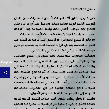
دمشق 29/9/2025
ضرورة وجود تمثيل أكبر لسيدات الأعمال الصناعيات ضمن اللجان
الفرعية التابعة لغرفة صناعة دمشق وريفها، هي أبرز ما جاء خلال
اجتماع لجنة سيدات الأعمال الذي ترأسته المهندسة وفاء أبو لبدة
عضو مجلس إدارة الغرفة رئيسة لجنة سيدات الأعمال الصناعيات.
تم خلال الاجتماع استعراض أبرز الأعمال التي قامت بها اللجنة في
السنوات الماضية وتم طرح الرؤية الجديدة للجنة بما يتناسب مع تعزيز
دور سيدات الأعمال في النشاط الصناعي والاجتماعي.
وناقشت الحاضرات عدة قضايا ملحة تشغل بال القطاع الصناعي،
وكان التركيز على تفعيل دور اللجنة في المجالات الصناعية
English
والاقتصادية، كما تم التطرق الاجتماع إلى الجوانب الاجتماعية التي
تهم السيدات العاملات، وفي سياق أخر أثير موضوع مشاركة لجنة
سيدات الأعمال الصناعيات في المعارض المحلية والدولية،حيث
شددت الحاضرات على أهمية التواجد في هذه الفعاليات،وناقشت
السيدات واقع الصناعة الوطنية في ظل المتغيرات الاقتصادية
الجديدة، إلى جانب سياسة الاقتصاد الحر وفتح الأسواق.
واختتم الاجتماع بإعادة تشكيل لجنة سيدات الأعمال التابعة لغرفة
صناعة دمشق وريفها، وتسمية كل من السيدات: سميرة عيد لمنصب