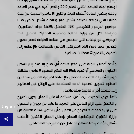
ترأس الأستاذ حسام عابدين عضو مكتب غرفة صناعة دمشق وريفها
اجتماع لجنة الطباعة الثاني للعام 2019 والذي أقيم في مقر الغرفة
وذلك بحضور السادة أعضاء الجنة، وتناول الاجتماع الحديث عن عدة
قضايا التي تواجه الطباعة بشكل عام واللجنة بشكل خاص منها
موضوع المرسوم التشريعي (١٧٣) المتعلق بكافة مواد الصناعيين،
ومراسلة كل من وزارة المالية ومديرية الجمارك لتعديل البند
الجمركي للورنيشات التي تستعمل في صناعة الطباعة لعدم حصول
تعارض بينها وبين البند الجمركي الخاص بالدهانات بالإضافة إلى
تخفيضها لتصبح 1% مدخلات صناعية.
وأكد أعضاء اللجنة على عدم طباعة أي منتج إلا عند إبراز السجل
التجاري والصناعي أو تعهد بامتلاكه المنتج المطبوع لتفادي مشكلة
تزوير الشعارات الخاصة بالمعامل، بالإضافة لضرورة التعاون فيما بين
المطابع لتسهيل تصفية الذمة المستحقة على الزبائن قبل انتقالهم
إلى مطبعة أخرى لتنفيذ مطبوعاتهم.
كما جرى الحديث أيضاً عن مشكلة انتقال العمال بدون تصريح
والاتفاق على الزام العامل على تسديد ما عليه من ديون والحصول
English
على براءة ذمة عند الخروج من العمل، وأن يكون هناك مطالبة من
وزارة الشؤون الاجتماعية للسماح بإدخال العمال الفنيين الأجانب
بشكل مؤقت ريثما تتمكن المعامل من تجاوز مرحلة التعافي.