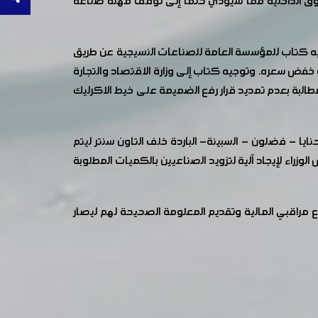
وق الداخلية مما سيؤدي حتماً إلى توقف مهنة صناعة
جيه كتاب للمؤسسة العامة للصناعات النسيجية عن طريق
 خفض سعره. وتوجيه كتاب إلى وزارة الاقتصاد والتجارة
مطالبة بعدم تمديد قرار رفع الضميمة على خيط الاكرليك
ا - فضلون - السبينة- الباردة خلف التاون سنتر ليتم
زراء لإيجاد آلية لتزويد الصناعيين بالكميات المطلوبة
 مراقبي المالية وتقديم المعلومة الصحيحة لهم ليصار