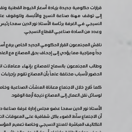
قرارات حكومية جديدة بزيادة أسعار الخيوط القطنية ونق
إلى توقف مهنة صناعة النسيج والألبسة، وللوقوف عل
النسيجي في الغرفة برئاسة الأستاذ نور الدين سمحا 
وعدد من السادة صناعيي القطاع النسيجي.
ناقش المجتمعون القرار الحكومي الجديد الخاص برفع أسع
جداً ومزاجية مما يؤدي إلى إجحاف بحق المصانع مع العلم أن المعامل تعمل 
وطالب المجتمعون بالسماح للمصانع بإنهاء معاملات ان
الحضور لأسباب مختلفة علماً بأن المصانع تقوم بإجراءات ا
كما طُرح خلال الاجتماع معاناة المنشآت الصناعية وخا
لوسائل نقل العمال إلى المصانع نتيجة أزمة الوقود.
الأستاذ نور الدين سمحا عضو مجلس إدارة غرفة صناعة دمش
أن الاجتماع سلّط الضوء بكل شفافية على المعوقات ال
التكاليف المباشرة للمنتج النسيجي وخاصة تعميم المؤ