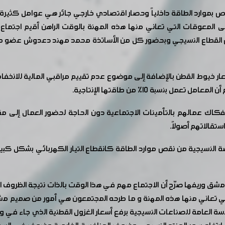
ص بموارد الطاقة داخلياً وحصار اقتصادي خارجي جائر هي عوامل كثيرة إن 
ى المعوقات التي تعاني منها هذه المهنة بالوقت الراهن أقيم اجتما
رئيس القطاع النسيجي وبحضور كل من الأساتذة محمد مهند دعدوش عضو 
ار خيوط القطن بالإضافة إلى موضوع عدم تقييم مراقبي المالية للانخفا
بنسبة 10% من طاقتها الإنتاجية.
فكاك عمالهم بالتأمينات الاجتماعية دون الحاجة لحضور العمال إلى مق
ستقالاتهم أصولاً.
صة النسيجية من نقص موارد الطاقة كانقطاع التيار الكهربائي بشكل كبي
ق وريفها صرّح أن الاجتماع مهم في هذا الوقت بالذات نتيجة الظروف التي 
تي تعاني منها هذه المهنة و ما طرحه المجتمعون هي أمور من صميم مش
سسة العامة للصناعات النسيجية برفع أسعار الغزول القطنية الذي جاء