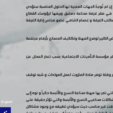
لم تُوجدْ الجهات المعنية لها الحلول المناسبة ستؤدي
ع في مقر غرفة صناعة دمشق وريفها لرؤوساء القطاع
مكتب الغرفة و عصام الشامي عضو مجلس إدارة الغرفة
ض الكبير لوضع المهنة وتكاليف المصانع بأرقام مرتفعة
ر مؤسسة التأمينات الاجتماعية بسبب تعذر العمال عن
ر وقلة توفر مادة المازوت لعمل المولدات و شبه توقف
تمر بها مهنة صناعة النسيج والألبسة حالياً و نوه إلى
كلات صناعيي النسيج والألبسة والتي تؤثر حقيقة على
English
 في وقت غير مناسب حيث سيؤدي تطبيقه مع وجود مشاكل