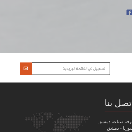
تصل بنا
رفة صناعة دمشق
وريا - دمشق