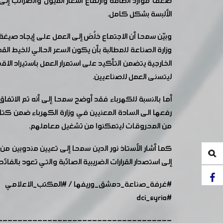
ضعف موارد الطاقة وارتفاع أسعار الفيول والضرائب إ
الألبسة بشكل كامل.
وبيّن سمحا أن الاجتماع خلُصَ إلى العمل على إيجاد ص
وزارة الصناعة للمطالبة بأن يكون السعر الحالي للخيط 
الخارجية يتضمن التأكيد على استمرار العمل باستيراد ال
ليتسنى العمل للصناعيين.
أما بالنسبة للكهرباء فقد أوضح سمحا إلى أنه تم الات
رفعها الى السادة المعنيين في وزارة الكهرباء ضمن كتاب
من المحروقات ليتمكنوا من تشغيل معاملهم.
كما أشار الأستاذ نور الدين سمحا إلى تعيين مندوبين 
إلى استصدار القرارات الضريبية الصائبة والتي تعود بال
#غرفة_صناعة_دمشق_وريفها
/
#المكتب_الاعلامي
#dci_syria
-----------------------------------