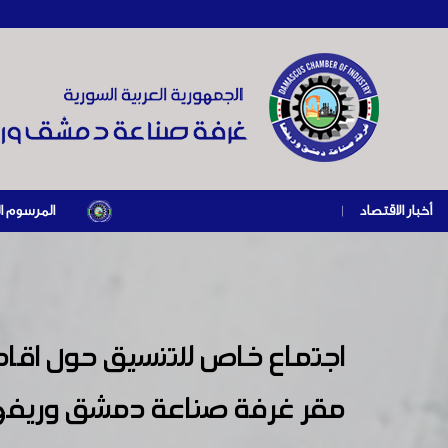
أخبار الاقتصاد
|
المرسوم الرئاسي رقم /69/ لعام 2026 .. دعم ضريبي للمنشآت المتضررة في إطار مسار التعافي الا
اجتماع خاص للتنسيق حول اقامة
مقر غرفة صناعة دمشق وريفه