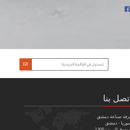
تصل بنا
رفة صناعة دمشق
وريا - دمشق
دوق البريد : 1305