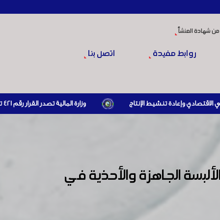
من شهادة المنشأ
روابط مفيدة
اتصل بنا
وزارة المالية تصدر القرار رقم 421 تاريخ 24/3/2026 المتضمن الزام المستوردين بإبراز براءة ذمة مالية سارية صادرة عن الهيئة العامة للضرائب والرسوم أو مديرياتها عند القيام بعمليات الاستيراد
ألبسة الجاهزة والأحذية في