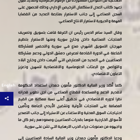
الصناعية من القوانين المستوردة من الرسوم الجمركية وتمديد قبول
تعهد كاتب العدل لاستكمال الترخيص الإداري وذلك للحصول على
السجل الصناعي إلى جانب الاستمرار بمتابعة العديد من القضايا
المهمة والحيوية لاستمرار الانتاج الصناعي.
وقال السيد سامر الدبس رئيس ان الغرفة قامت بتسويق وتصريف
المنتجات الصناعية داخل وخارج سورية ومنها الاستمرار بتنظيم
مهرجان التسويق الشهري صنع في سورية والتحضير للمشاركة
الفاعلة في الدورة القادمة لمعرض دمشق الدولي ودعم مشاركة
الصناعيين في العديد من المعارض التي أقيمت داخل وخارج البلاد
والتواصل مع البعثات الدبلوماسية والاقتصادية لتسهيل وتعزيز
التعاون الاقتصادي.
English
كما أكد وزير المالية الدكتور مأمون حمدان استعداد الحكومة
لتقديم الدعم والمساعدة للقطاع الصناعي من اجل تطوير قدراته
نظرا لدوره الاقتصادي في تحقيق أعلى نسبة ممكنة من القيم
المضافة على المنتجات الأولية وتشغيل الأيدي العاملة وتأمين
احتياجات السوق المحلية والاستغناء عن الاستيراد إلى جانب التصدير
للأسواق الخارجية منوها بقدرات الصناعيين وصمودهم رغم كل ما
واجهوه من صعوبات جراء الحرب الارهابية التي تشن على سورية.
ودعا الدكتور مأمون حمدان وزير المالية السادة الصناعيين إلى