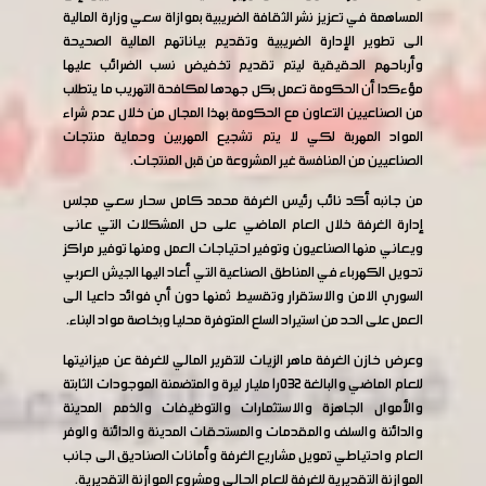
المساهمة في تعزيز نشر الثقافة الضريبية بموازاة سعي وزارة المالية
الى تطوير الإدارة الضريبية وتقديم بياناتهم المالية الصحيحة
وأرباحهم الحقيقية ليتم تقديم تخفيض نسب الضرائب عليها
مؤءكدا أن الحكومة تعمل بكل جهدها لمكافحة التهريب ما يتطلب
من الصناعيين التعاون مع الحكومة بهذا المجال من خلال عدم شراء
المواد المهربة لكي لا يتم تشجيع المهربين وحماية منتجات
الصناعيين من المنافسة غير المشروعة من قبل المنتجات.
من جانبه أكد نائب رئيس الغرفة محمد كامل سحار سعي مجلس
إدارة الغرفة خلال العام الماضي على حل المشكلات التي عانى
ويعاني منها الصناعيون وتوفير احتياجات العمل ومنها توفير مراكز
تحويل الكهرباء في المناطق الصناعية التي أعاد اليها الجيش العربي
السوري الامن والاستقرار وتقسيط ثمنها دون أي فوائد داعيا الى
العمل على الحد من استيراد السلع المتوفرة محليا وبخاصة مواد البناء.
وعرض خازن الغرفة ماهر الزيات للتقرير المالي للغرفة عن ميزانيتها
للعام الماضي والبالغة 032ر1 مليار ليرة والمتضمنة الموجودات الثابتة
والأموال الجاهزة والاستثمارات والتوظيفات والذمم المدينة
والدائنة والسلف والمقدمات والمستحقات المدينة والدائنة والوفر
العام واحتياطي تمويل مشاريع الغرفة وأمانات الصناديق الى جانب
الموازنة التقديرية للغرفة للعام الحالي ومشروع الموازنة التقديرية.