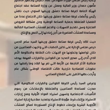
برعاية رئيس مجلس الوزراء المهندس عماد خميس وبحضور الدكتور
مأمون حمدان وزير المالية وممثل عن وزارة الصناعة عقد اجتماع
الهيئة العامة لغرفة صناعة دمشق وريفها السنوي حيث ناقش
رئيس وأعضاء غرفة صناعة دمشق وريفها خلال الاجتماع عددا من
القضايا المتعلقة بحماية الصناعة الوطنية وحل مشكلة القروض
المتعثرة وسبل تقديم التسهيلات والدعم للمنشآت الصناعية القائمة
ومساعدة المنشآت المتضررة من أجل إعادتها إلى العمل والإنتاج.
حيث اكد رئيس غرفة صناعة دمشق وريفها السيد سامر الدبس
حرص مجلس الإدارة على تذليل العقبات التي واجهت الصناعيين من
خلال تواصلها وتعاونها مع الجهات ذات العلاقة والحكومة الأمر
الذي أدى إلى صدور العديد من القوانين والقرارات المهمة بهدف
معالجة الآثار الناجمة عن الأزمة التي تمر بها البلاد وما رافقها من
عقوبات اقتصادية خارجية طالت الاقتصاد الوطني بشكل عام
وأرخت بظلها الثقيل على القطاع الصناعي.
وعرض السيد رئيس الغرفة القوانين والقرارات الحكومية التي
صدرت لمساعدة الصناعيين والمتعلقة بالإعفاءات من رسوم
التأمينات الاجتماعية وتسهيل استيراد المواد الأولية ومنح إجازات
الاستيراد وإلغاء شرط مؤونة الاستيراد وتمديد صلاحية إجازة استيراد
الأدوية البشرية وإعفاء خطوط الإنتاج المستوردة لصالح المنشآت