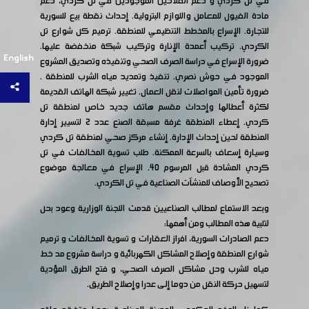
في تل كردي و دعم الفلاحين الموجودين في تل كردي، دعم
مادة الفيول للمعامل واللوازم البترولية. إحداث نقطة بيع للسورية
للتجارة. الإسراع بالمخطط التنظيمي للمنطقة. ترميم كل شوارع تل
الكردي. تركيب أعمدة الإنارة وتركيب شبكة منخفضة عليها.
English
ضرورة الإسراع في دراسة الصرف الصحي وتنفيذه وتصديق المشروع
الموجود في حوش نصري. تنفيذ وتمديد مياه الشرب للمنطقة .
ضرورة تأمين المواصلات لنقل العمال. تغيير شبكة الهاتف القديمة
لكثرة أعطالها وإحداث مقسم هاتف جديد خاص لمنطقة تل
كردي. إعطاء المنطقة غرفة مسبقة الصنع عدد 2 لتسيير إدارة
المنطقة لحين إحداث الإدارة. إنشاء مركز صحي لمنطقة تل كردي
وسيارة إسعاف بالسرعة الممكنة. طلب تسوية المخالفات في تل
كردي المشادة قبل المرسوم 40. الإسراع في معالجة موضوع
تصحيح الأوصاف للمنشآت الصناعية في تل الكردي.
وبعد الاستماع لمطالب الصناعيين قدمت اللجنة الوزارية وعود بحل
لتلبية هذه المطالب ومن أهمها:
دعم الصادرات السورية، افراز العقارات و تسوية المخالفات و ترميم
شوارع المنطقة وإصلاح المشاكل الكهربائية و دراسة مشروع مد خط
مياه للشرب وحل مشاكل الصرف الصحي، و فتح الطرق المؤدية
لتسهيل حركة النقل من دوما إلى عدرا وإصلاح الطريق.