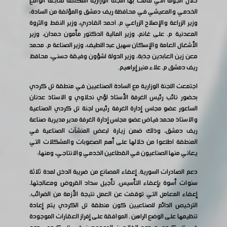
خلال الجولة التي قامت بها اللجنة الوزارية المكلفة متابعة الواقع
الخدمي والمعيشي في محافظة ريف دمشق والمؤلفة من السادة:
وزير الزراعة والإصلاح الزراعي م. احمد القادري، وزير النفط والثروة
المعدنية م. على غانم، وزير المالية الدكتور مأمون حمدان، وزير
الأشغال العامة والإسكان سهيل عبد اللطيف، وزير الصناعة م. محمد
معن زين العابدين جذبة، وزير الدولة لشؤون وفيقة حسني، محافظ
ريف دمشق م. علاء منير إبراهيم.
اجتمعت اللجنة الوزارية مع السادة الصناعيين في منطقة تل كردي
بحضور نائب رئيس الغرفة الأستاذ لؤي نحلاوي و الاستاذ عدنان
الساعور عضو مجلس إدارة الغرفة رئيس لجنة تل كردي الصناعية
والاستاذ محمد فياض عضو مجلس إدارة الغرفة مدير مديرية صناعة
ريف دمشق، وذلك ضمن زيارة لبعض المنشآت الصناعية في
المنطقة اطلعوا من خلالها على أهم الصعوبات والمشكلات التي
يعاني منها الصناعيون في القطاعين الخدمي والانتاجي، ومنها:
دعم الصادرات السورية. إعفاء المصانع من ضريبة الدخل لمدة ثلاثة
سنوات أسوة بإعفاء التأسيس. تأجيل سداد القروض ومعالجتها.
إعفاء المعامل التي توقفت عن العمل نتيجة الأزمة من الضرائب.
الترخيص الدائم للصناعيين كون منطقة تل الكردي يتم إعادة
تنظيمها على الوضع الراهن . الموافقة على إفراز العقارات الموجودة