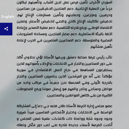
السوري الأخرى، تأمين فرص عمل لجيل الشباب، وتأهيلهم ليكون
جزءاً من العملية الإنتاجية، دعم المنتجين الحقيقيين من صناعيين
وحرفيين ومزارعين، وحمايتهم وتأمين مستلزمات الإنتاج لهم،
English
تخفيض تكاليف الإنتاج كحل واقعي لتخفيض الأسعار، وتمتين
الاقتصاد الوطني، ورفع قدرته التنافسية، دعم عملية التصدير، وإعادة
الثقة بالبيئة الاستثمارية، دعم صغار المنتجين، ومساندة المشروعات
الصغيرة والمتوسطة، دعم الصناعيين المتضررين في الحرب لإعادة
تأهيل منشآتهم.
نائب رئيس غرفة صناعة دمشق وريفها الأستاذ لؤي نحلاوي أكد
على دور الصناعيين والتجار في الانتخابات والإدلاء بأصواتهم للذين
يستطيعون المساهمة في نجاح العمل الاقتصادي في سورية
مؤكداً على أنه مع المرشحين الذين يناصرون الصناعيين والتجار
بالدرجة الأولى وفي المحصلة نحن جميعاً في مركب واحد من
مواطن وصناعي وتاجر والمهم هو إيصال صوتنا ورفع الضغوطات
الكبيرة من على كاهل المواطنين والصناعيين.
عضو مجلس إدارة الغرفة الأستاذ طلال قلعه جي دعا إلى المشاركة
الواسعة في الانتخابات واختيار الأشخاص المناسبين مبيناً ضرورة
وجود وجوه شابة وواعدة ذات كفاءات علمية ضمن المجلس و
أتاحت الفرصة لأسماء جديدة قادرة على لعب دور فعّال وتملك