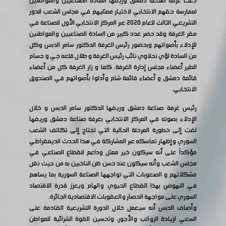
دعت غرفة صناعة دمشق وريفها السادة الصناعيين والمواطنين
لممارسة حقهم الانتخابي لاختيار ممثليهم في مجلس الشعب للدور
التشريعي الثالث للعام 2020 عبر المركز الانتخابي الأول للصناعة في
مقر الغرفة وقد حضر عدد كبير من السادة الصناعيين والمواطنين
للإدلاء بأصواتهم وبحضور رئيس الغرفة الدكتور سامر الدبس وكل
من السادة لؤي نحلاوي نائب رئيس الغرفة و طلال قلعه جي و حسام
الطير أعضاء مجلس إدارة الغرفة. كما و زار الغرفة كل من أعضاء
قائمة دمشق و أعضاء قائمة شام وأدلوا بأصواتهم في الصندوق
الانتخابي.
رئيس غرفة صناعة دمشق وريفها الدكتور سامر الدبس و خلال
الإدلاء بصوته في المركز الانتخابي بغرفة صناعة دمشق وريفها
لفت إلى خطورة المرحلة الحالية التي تحتاج إلى تكاتف الشعب
السوري وإظهار تماسكه عبر المشاركة في هذا الحدث الديمقراطي
مؤكداً على أنه سيكون خير ممثل وداعم للقطاع الصناعي في
مجلس الشعب وأنه سيكون عند حسن ظن الناخبين به من حيث نقل
مشكلاتهم و الصعوبات التي تواجهها الصناعة السورية بما يساهم
في النهوض بهذا القطاع الحيوي والهام ويعزز قدرة الاقتصاد
السوري على مواجهة الحصار والعقوبات الاقتصادية الجائرة.
وأضاف الدبس أنه سيعمل خلال الدورة التشريعية القادمة على
السعي لزيادة الرواتب والأجور، وتحسين القوة الشرائية للمواطن