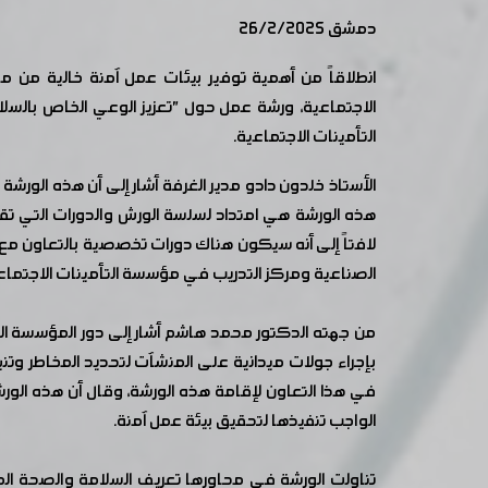
دمشق 26/2/2025
انطلاقاً من أهمية توفير بيئات عمل آمنة خالية من م
الاجتماعية، ورشة عمل حول "تعزيز الوعي الخاص بال
التأمينات الاجتماعية.
الأستاذ خلدون دادو مدير الغرفة أشار إلى أن هذه الورش
هذه الورشة هي امتداد لسلسة الورش والدورات التي تق
لافتاً إلى أنه سيكون هناك دورات تخصصية بالتعاون مع 
الصناعية ومركز التدريب في مؤسسة التأمينات الاجتماع
من جهته الدكتور محمد هاشم أشار إلى دور المؤسسة الع
بإجراء جولات ميدانية على المنشآت لتحديد المخاطر وتنب
في هذا التعاون لإقامة هذه الورشة، وقال أن هذه الورشة
الواجب تنفيذها لتحقيق بيئة عمل آمنة.
تناولت الورشة في محاورها تعريف السلامة والصحة ال