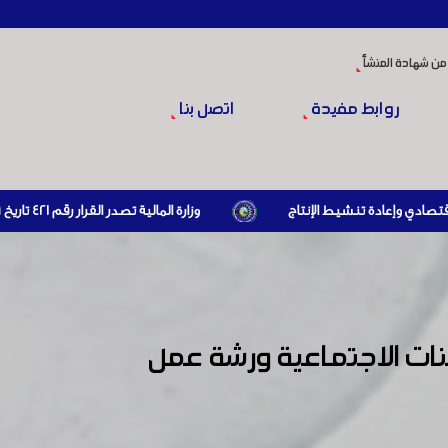
من شهادة المنشأ
روابط مفيدة
اتصل بنا
وزارة المالية تصدر القرار رقم 421 تاريخ 24/3/2026 المتضمن الزام المستوردين بإبراز براءة ذمة مالية سارية صادرة عن الهيئة العامة للضرائب والرسوم أو مديرياتها عند القيام بعمليات الاستيراد
نات الاجتماعية ورشة عمل