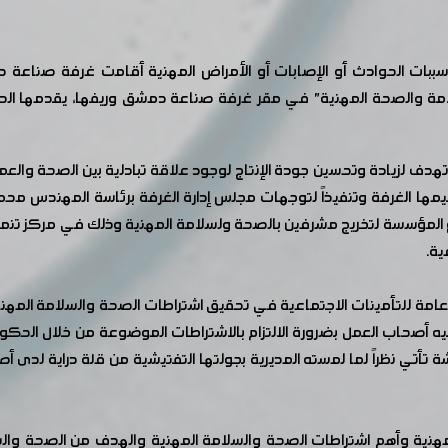
سببات الحوادث أو الإصابات أو الأمراض المهنية أقامت غرفة صناعة 
سلامة والصحة المهنية" في مقر غرفة صناعة دمشق وريفها، يقدمها ا
ة تهدف لزيادة وتحسين جودة الإنتاج لوجود علاقة تبادلية بين الصحة والع
يمها الغرفة وتنفيذاً لتوجهات مجلس إدارة الغرفة برئاسة المهندس مح
المؤسسة لتخريج مشرفين بالصحة ولسلامة المهنية وذلك في مركز تنمية ال
ية.
امة للتأمينات الاجتماعية في تحقيق اشتراطات الصحة والسلامة المهن
يه أصحاب العمل بضرورة الالتزام بالاشتراطات الموضوعة من خلال الحكوم
 تأتي نظراً لما لمسته المديرية بجولتها التفتيشية من قلة دراية لدى 
مهنية وأهم اشتراطات الصحة والسلامة المهنية والهدف من الصحة وا