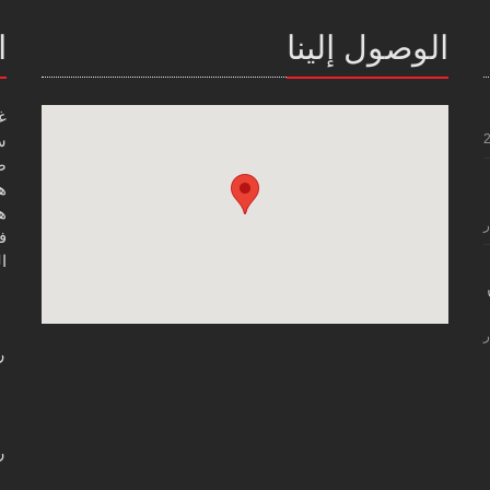
الوصول إلينا
ا
غ
س
صن
هاتف
هاتف
ر
فاك
ال
ر
ر
ر