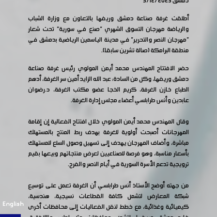
دمشق 5/12/2025
أطلقت غرفة صناعة دمشق وريفها بالتعاون مع وزارة الشباب
والرياضة مهرجان التسوق الشهري "صنع في سورية" تحت شعار
"مهرجان النصر والتحرير" في مدينة الياسمين الرياضية بدمشق في
منطقة البرامكة (صالة تشرين سابقا).
حضر الافتتاح المهندس محمد أيمن المولوي رئيس غرفة صناعة
دمشق وريفها، وكل من السادة: عبد الله الزايد أمين سر الغرفة، أدهم
الطباع خازن الغرفة، كريم الخجا عضو مكتب الغرفة، د.رضوان
عابدين وأنس طرابلسي أعضاء مجلس إدارة الغرفة.
وقال المهندس محمد أيمن المولوي خلال افتتاح الفعالية إن إقامة
المهرجانات أصبحت أولوية للغرفة بهدف ربط المنتج بالمستهلك
مباشرة، وأضاف المهرجان يهدف إلى تسهيل وصول السلع للمستهلك
بأسعار مناسبة، وهو فرصة للصناعيين لعرض منتجاتهم وبيعها بقيم
ترويجية تدعم الأسرة السورية في أيام النصر والفرح.
من جهته أوضح الأستاذ أنس طرابلسي أن الغرفة تعمل على توسيع
شبكة المعارض لتشمل كافة القطاعات نسيجية، هندسية،
English
كيميائية وغذائية، مع خطط لنقل الفعاليات إلى محافظات أخرى