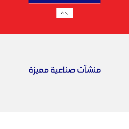
منشآت صناعية مميزة